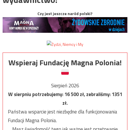
Czy jest jeszcze naród polski?
Wspieraj Fundację Magna Polonia!
Sierpień 2026
W sierpniu potrzebujemy:
16 500
zł, zebraliśmy:
1351
zł.
Państwa wsparcie jest niezbędne dla funkcjonowania
Fundacji Magna Polonia.
Masz świadomość tego jak ważne jest przetrwanie