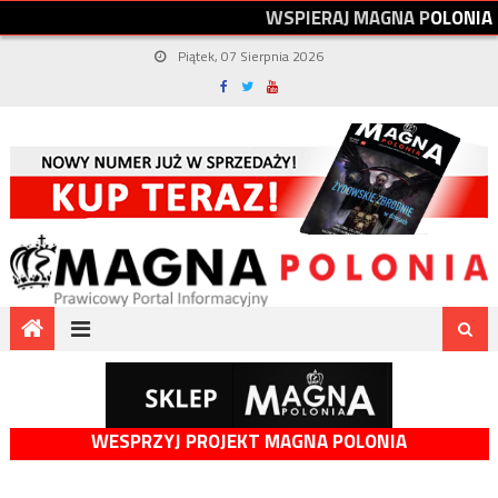
W
S
P
I
E
R
A
J
M
A
G
N
A
P
O
L
O
N
I
A
Piątek, 07 Sierpnia 2026
WESPRZYJ PROJEKT MAGNA POLONIA