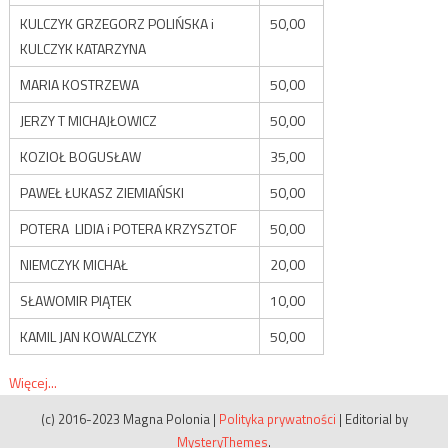
KULCZYK GRZEGORZ POLIŃSKA i
50,00
KULCZYK KATARZYNA
MARIA KOSTRZEWA
50,00
JERZY T MICHAJŁOWICZ
50,00
KOZIOŁ BOGUSŁAW
35,00
PAWEŁ ŁUKASZ ZIEMIAŃSKI
50,00
POTERA LIDIA i POTERA KRZYSZTOF
50,00
NIEMCZYK MICHAŁ
20,00
SŁAWOMIR PIĄTEK
10,00
KAMIL JAN KOWALCZYK
50,00
Więcej...
(c) 2016-2023 Magna Polonia
|
Polityka prywatności
|
Editorial by
MysteryThemes
.