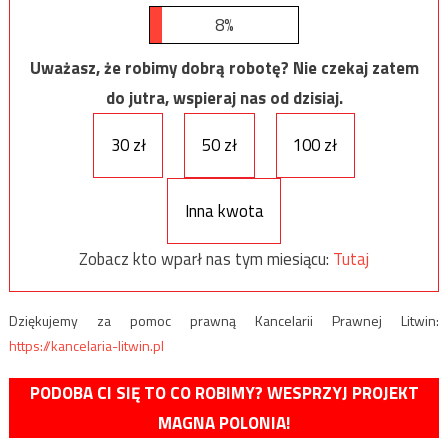
8%
Uważasz, że robimy dobrą robotę? Nie czekaj zatem
do jutra, wspieraj nas od dzisiaj.
30 zł
50 zł
100 zł
Inna kwota
Zobacz kto wparł nas tym miesiącu:
Tutaj
Dziękujemy za pomoc prawną Kancelarii Prawnej Litwin:
https://kancelaria-litwin.pl
PODOBA CI SIĘ TO CO ROBIMY? WESPRZYJ PROJEKT
MAGNA POLONIA!