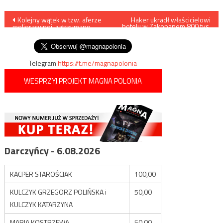
Nawigacja
Kolejny wątek w tzw. aferze
Haker ukradł właścicielowi
hotelu w Zakopanem 800 tys.
melioracyjnej, zatrzymano
złotych
wpisu
sześć osób
Telegram
https://t.me/magnapolonia
WESPRZYJ PROJEKT MAGNA POLONIA
Darczyńcy - 6.08.2026
KACPER STAROŚCIAK
100,00
KULCZYK GRZEGORZ POLIŃSKA i
50,00
KULCZYK KATARZYNA
MARIA KOSTRZEWA
50,00