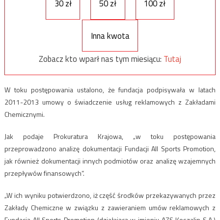
30 zł
50 zł
100 zł
Inna kwota
Zobacz kto wparł nas tym miesiącu:
Tutaj
W toku postępowania ustalono, że fundacja podpisywała w latach
2011-2013 umowy o świadczenie usług reklamowych z Zakładami
Chemicznymi.
Jak podaje Prokuratura Krajowa, „w toku postępowania
przeprowadzono analizę dokumentacji Fundacji All Sports Promotion,
jak również dokumentacji innych podmiotów oraz analizę wzajemnych
przepływów finansowych”.
„W ich wyniku potwierdzono, iż część środków przekazywanych przez
Zakłady Chemiczne w związku z zawieraniem umów reklamowych z
Fundacją All Sports Promotion (działającą w imieniu AZS Koszalin S.A.)