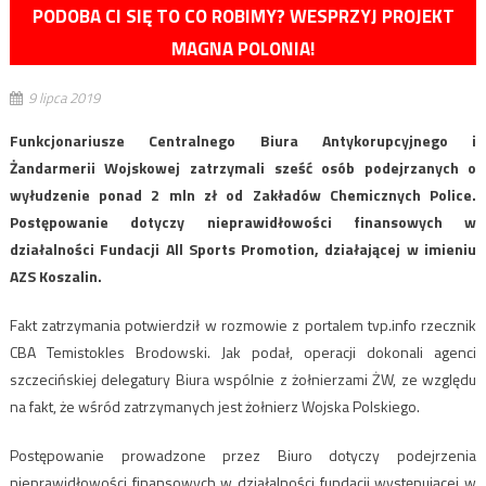
PODOBA CI SIĘ TO CO ROBIMY? WESPRZYJ PROJEKT
MAGNA POLONIA!
9 lipca 2019
Funkcjonariusze Centralnego Biura Antykorupcyjnego i
Żandarmerii Wojskowej zatrzymali sześć osób podejrzanych o
wyłudzenie ponad 2 mln zł od Zakładów Chemicznych Police.
Postępowanie dotyczy nieprawidłowości finansowych w
działalności Fundacji All Sports Promotion, działającej w imieniu
AZS Koszalin.
Fakt zatrzymania potwierdził w rozmowie z portalem tvp.info rzecznik
CBA Temistokles Brodowski. Jak podał, operacji dokonali agenci
szczecińskiej delegatury Biura wspólnie z żołnierzami ŻW, ze względu
na fakt, że wśród zatrzymanych jest żołnierz Wojska Polskiego.
Postępowanie prowadzone przez Biuro dotyczy podejrzenia
nieprawidłowości finansowych w działalności fundacji występującej w