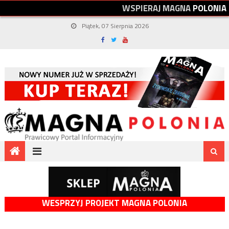
W
S
P
I
E
R
A
J
M
A
G
N
A
P
O
L
O
N
I
A
Piątek, 07 Sierpnia 2026
WESPRZYJ PROJEKT MAGNA POLONIA