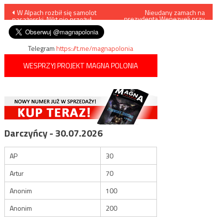
Nawigacja
W Alpach rozbił się samolot
Nieudany zamach na
prezydenta Wenezueli przy
pasażerski. Nikt nie przeżył
użyciu dronów
wpisu
Telegram
https://t.me/magnapolonia
WESPRZYJ PROJEKT MAGNA POLONIA
Darczyńcy - 30.07.2026
AP
30
Artur
70
Anonim
100
Anonim
200