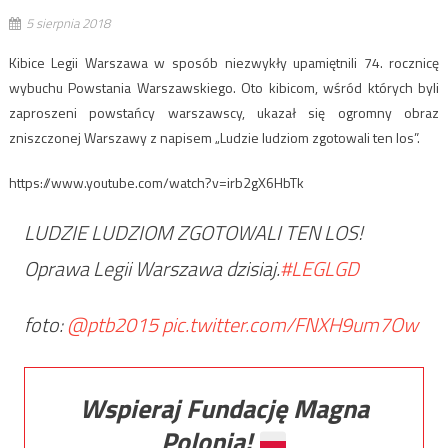
5 sierpnia 2018
Kibice Legii Warszawa w sposób niezwykły upamiętnili 74. rocznicę
wybuchu Powstania Warszawskiego. Oto kibicom, wśród których byli
zaproszeni powstańcy warszawscy, ukazał się ogromny obraz
zniszczonej Warszawy z napisem „Ludzie ludziom zgotowali ten los”.
https://www.youtube.com/watch?v=irb2gX6HbTk
LUDZIE LUDZIOM ZGOTOWALI TEN LOS!
Oprawa Legii Warszawa dzisiaj.
#LEGLGD
foto:
@ptb2015
pic.twitter.com/FNXH9um7Ow
Wspieraj Fundację Magna
Polonia!