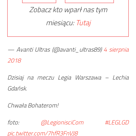
Zobacz kto wparł nas tym
miesiącu:
Tutaj
— Avanti Ultras (@avanti_ultras89)
4 sierpnia
2018
Dzisiaj na meczu Legia Warszawa – Lechia
Gdańsk.
Chwała Bohaterom!
foto:
@LegionisciCom
#LEGLGD
pic.twitter.com/7hfR3FnVJ8