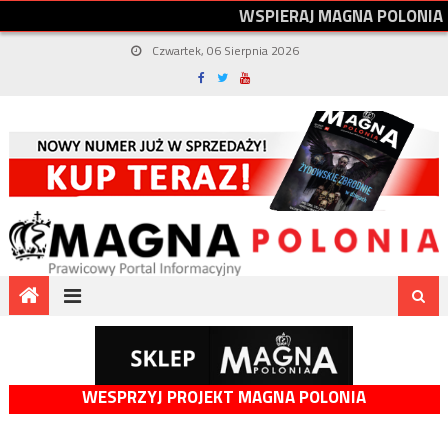
W
S
P
I
E
R
A
J
M
A
G
N
A
P
O
L
O
N
I
A
Czwartek, 06 Sierpnia 2026
WESPRZYJ PROJEKT MAGNA POLONIA