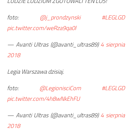
LUDZIE LUDZIOM ZGOTOWALI TEN LOS!
foto:
@j_prondzynski
#LEGLGD
pic.twitter.com/weRza9qa0l
— Avanti Ultras (@avanti_ultras89)
4 sierpnia
2018
Legia Warszawa dzisiaj.
foto:
@LegionisciCom
#LEGLGD
pic.twitter.com/4h8wNkEhFU
— Avanti Ultras (@avanti_ultras89)
4 sierpnia
2018