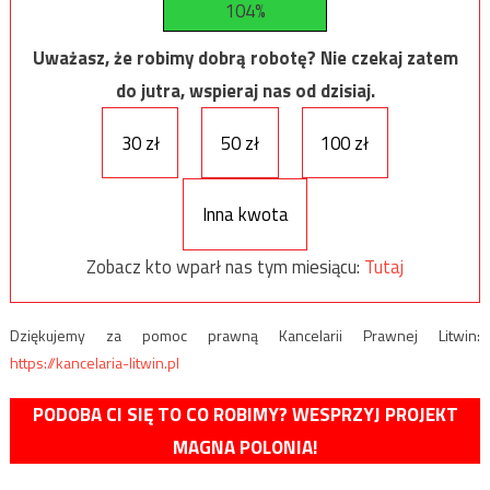
104%
Uważasz, że robimy dobrą robotę? Nie czekaj zatem
do jutra, wspieraj nas od dzisiaj.
30 zł
50 zł
100 zł
Inna kwota
Zobacz kto wparł nas tym miesiącu:
Tutaj
Dziękujemy za pomoc prawną Kancelarii Prawnej Litwin:
https://kancelaria-litwin.pl
PODOBA CI SIĘ TO CO ROBIMY? WESPRZYJ PROJEKT
MAGNA POLONIA!