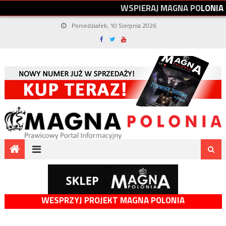
W
S
P
I
E
R
A
J
M
A
G
N
A
P
O
L
O
N
I
A
Poniedziałek, 10 Sierpnia 2026
WESPRZYJ PROJEKT MAGNA POLONIA