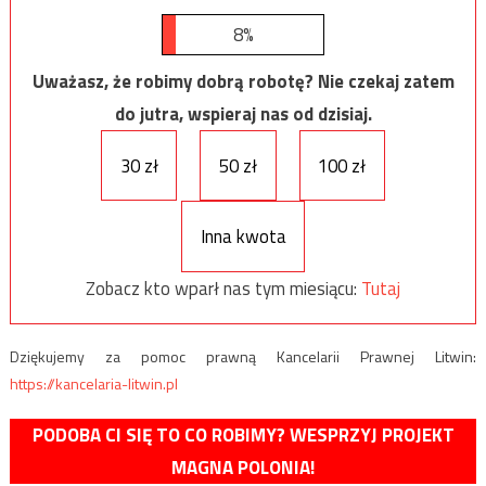
8%
Uważasz, że robimy dobrą robotę? Nie czekaj zatem
do jutra, wspieraj nas od dzisiaj.
30 zł
50 zł
100 zł
Inna kwota
Zobacz kto wparł nas tym miesiącu:
Tutaj
Dziękujemy za pomoc prawną Kancelarii Prawnej Litwin:
https://kancelaria-litwin.pl
PODOBA CI SIĘ TO CO ROBIMY? WESPRZYJ PROJEKT
MAGNA POLONIA!