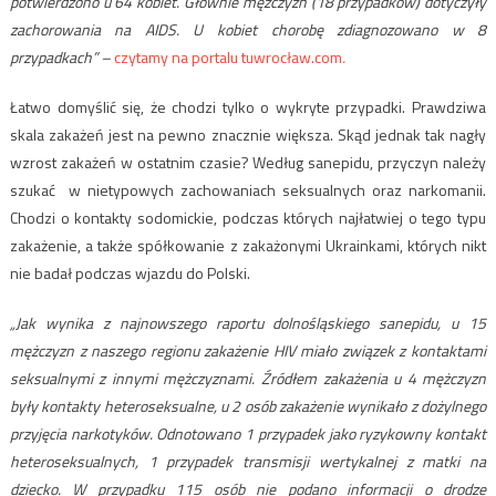
potwierdzono u 64 kobiet. Głównie mężczyzn (18 przypadków) dotyczyły
zachorowania na AIDS. U kobiet chorobę zdiagnozowano w 8
przypadkach” –
czytamy na portalu tuwrocław.com
.
Łatwo domyślić się, że chodzi tylko o wykryte przypadki. Prawdziwa
skala zakażeń jest na pewno znacznie większa. Skąd jednak tak nagły
wzrost zakażeń w ostatnim czasie? Według sanepidu, przyczyn należy
szukać w nietypowych zachowaniach seksualnych oraz narkomanii.
Chodzi o kontakty sodomickie, podczas których najłatwiej o tego typu
zakażenie, a także spółkowanie z zakażonymi Ukrainkami, których nikt
nie badał podczas wjazdu do Polski.
„Jak wynika z najnowszego raportu dolnośląskiego sanepidu, u 15
mężczyzn z naszego regionu zakażenie HIV miało związek z kontaktami
seksualnymi z innymi mężczyznami. Źródłem zakażenia u 4 mężczyzn
były kontakty heteroseksualne, u 2 osób zakażenie wynikało z dożylnego
przyjęcia narkotyków. Odnotowano 1 przypadek jako ryzykowny kontakt
heteroseksualnych, 1 przypadek transmisji wertykalnej z matki na
dziecko. W przypadku 115 osób nie podano informacji o drodze