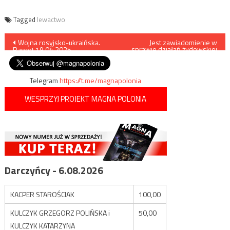
Tagged
lewactwo
Nawigacja
Wojna rosyjsko-ukraińska.
Jest zawiadomienie w
sprawie działań żydowskiej
Raport 19.04.2025
aborterki
wpisu
Telegram
https://t.me/magnapolonia
WESPRZYJ PROJEKT MAGNA POLONIA
Darczyńcy - 6.08.2026
KACPER STAROŚCIAK
100,00
KULCZYK GRZEGORZ POLIŃSKA i
50,00
KULCZYK KATARZYNA