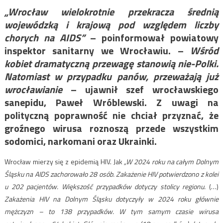
„Wrocław wielokrotnie przekracza średnią
wojewódzką i krajową pod względem liczby
chorych na AIDS”
– poinformował powiatowy
inspektor sanitarny we Wrocławiu. –
Wśród
kobiet dramatyczną przewagę stanowią nie-Polki.
Natomiast w przypadku panów, przeważają już
wrocławianie
– ujawnił szef wrocławskiego
sanepidu, Paweł Wróblewski. Z uwagi na
polityczną poprawność nie chciał przyznać, że
groźnego wirusa roznoszą przede wszystkim
sodomici, narkomani oraz Ukrainki.
Wrocław mierzy się z epidemią HIV. Jak
„W 2024 roku na całym Dolnym
Śląsku na AIDS zachorowało 28 osób. Zakażenie HIV potwierdzono z kolei
u 202 pacjentów. Większość przypadków dotyczy stolicy regionu.
(…)
Zakażenia HIV na Dolnym Śląsku dotyczyły w 2024 roku głównie
mężczyzn – to 138 przypadków. W tym samym czasie wirusa