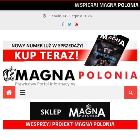
W
S
P
I
E
R
A
J
M
A
G
N
A
P
O
L
O
N
I
A
Sobota, 08 Sierpnia 2026
WESPRZYJ PROJEKT MAGNA POLONIA