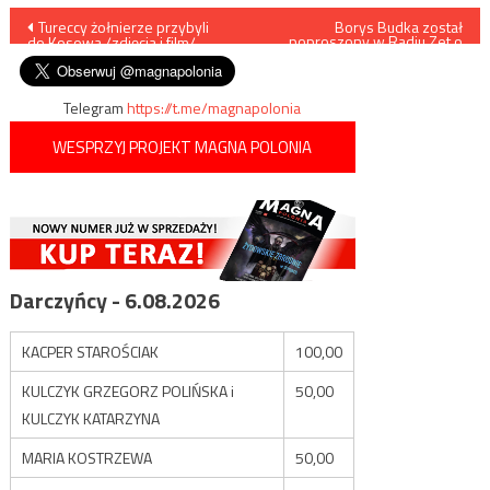
Nawigacja
Tureccy żołnierze przybyli
Borys Budka został
poproszony w Radiu Zet o
do Kosowa /zdjęcia i film/
zacytowanie polskiego
wpisu
hymnu
Telegram
https://t.me/magnapolonia
WESPRZYJ PROJEKT MAGNA POLONIA
Darczyńcy - 6.08.2026
KACPER STAROŚCIAK
100,00
KULCZYK GRZEGORZ POLIŃSKA i
50,00
KULCZYK KATARZYNA
MARIA KOSTRZEWA
50,00