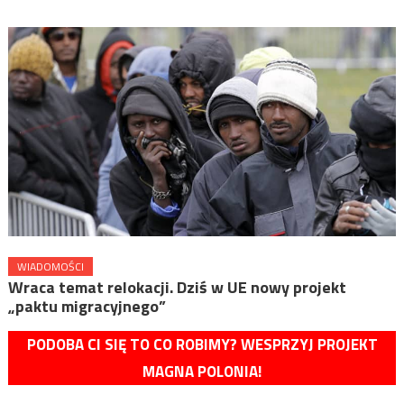
WIADOMOŚCI
Wraca temat relokacji. Dziś w UE nowy projekt
„paktu migracyjnego”
PODOBA CI SIĘ TO CO ROBIMY? WESPRZYJ PROJEKT
MAGNA POLONIA!