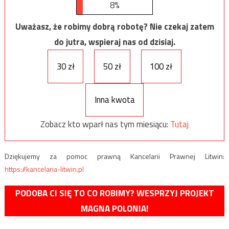
8%
Uważasz, że robimy dobrą robotę? Nie czekaj zatem
do jutra, wspieraj nas od dzisiaj.
30 zł
50 zł
100 zł
Inna kwota
Zobacz kto wparł nas tym miesiącu:
Tutaj
Dziękujemy za pomoc prawną Kancelarii Prawnej Litwin:
https://kancelaria-litwin.pl
PODOBA CI SIĘ TO CO ROBIMY? WESPRZYJ PROJEKT
MAGNA POLONIA!