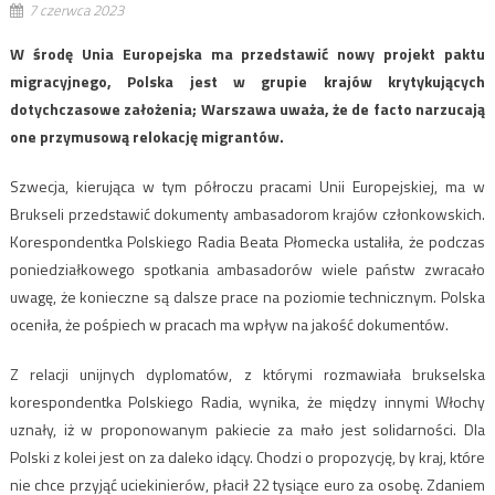
7 czerwca 2023
W środę Unia Europejska ma przedstawić nowy projekt paktu
migracyjnego, Polska jest w grupie krajów krytykujących
dotychczasowe założenia; Warszawa uważa, że de facto narzucają
one przymusową relokację migrantów.
Szwecja, kierująca w tym półroczu pracami Unii Europejskiej, ma w
Brukseli przedstawić dokumenty ambasadorom krajów członkowskich.
Korespondentka Polskiego Radia Beata Płomecka ustaliła, że podczas
poniedziałkowego spotkania ambasadorów wiele państw zwracało
uwagę, że konieczne są dalsze prace na poziomie technicznym. Polska
oceniła, że pośpiech w pracach ma wpływ na jakość dokumentów.
Z relacji unijnych dyplomatów, z którymi rozmawiała brukselska
korespondentka Polskiego Radia, wynika, że między innymi Włochy
uznały, iż w proponowanym pakiecie za mało jest solidarności. Dla
Polski z kolei jest on za daleko idący. Chodzi o propozycję, by kraj, które
nie chce przyjąć uciekinierów, płacił 22 tysiące euro za osobę. Zdaniem