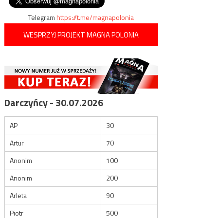
Telegram
https://t.me/magnapolonia
WESPRZYJ PROJEKT MAGNA POLONIA
Darczyńcy - 30.07.2026
AP
30
Artur
70
Anonim
100
Anonim
200
Arleta
90
Piotr
500