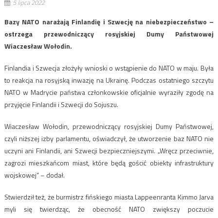
5 lipca 2022
Bazy NATO narażają Finlandię i Szwecję na niebezpieczeństwo –
ostrzega przewodniczący rosyjskiej Dumy Państwowej
Wiaczesław Wołodin.
Finlandia i Szwecja złożyły wnioski o wstąpienie do NATO w maju. Była
to reakcja na rosyjską inwazję na Ukrainę. Podczas ostatniego szczytu
NATO w Madrycie państwa członkowskie oficjalnie wyraziły zgodę na
przyjęcie Finlandii i Szwecji do Sojuszu.
Wiaczesław Wołodin, przewodniczący rosyjskiej Dumy Państwowej,
czyli niższej izby parlamentu, oświadczył, że utworzenie baz NATO nie
uczyni ani Finlandii, ani Szwecji bezpieczniejszymi. „Wręcz przeciwnie,
zagrozi mieszkańcom miast, które będą gościć obiekty infrastruktury
wojskowej” – dodał.
Stwierdził też, że burmistrz fińskiego miasta Lappeenranta Kimmo Jarva
myli się twierdząc, że obecność NATO zwiększy poczucie