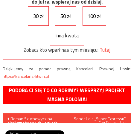
do jutra, wspieraj nas od dzisiaj.
30 zł
50 zł
100 zł
Inna kwota
Zobacz kto wparł nas tym miesiącu:
Tutaj
Dziękujemy za pomoc prawną Kancelarii Prawnej Litwin:
https://kancelaria-litwin.pl
PODOBA CI SIĘ TO CO ROBIMY? WESPRZYJ PROJEKT
MAGNA POLONIA!
Nawigacja
Roman Szuchewycz na
Sondaż dla „Super Expressu”:
Czy Polacy chcą
okolicznościowych kartkach,
wprowadzenia euro w
wpisu
pieczątkach i znaczkach
miejsce złotówki?