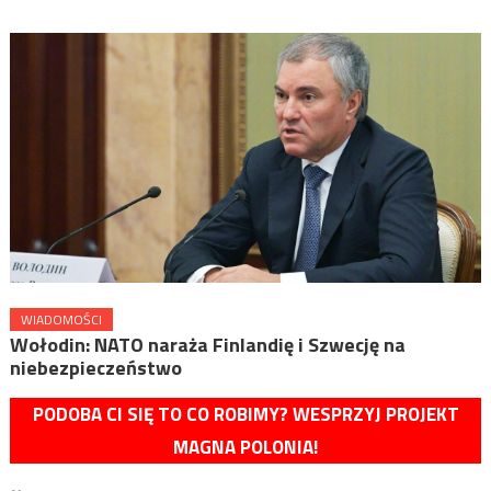
WIADOMOŚCI
Wołodin: NATO naraża Finlandię i Szwecję na
niebezpieczeństwo
PODOBA CI SIĘ TO CO ROBIMY? WESPRZYJ PROJEKT
MAGNA POLONIA!