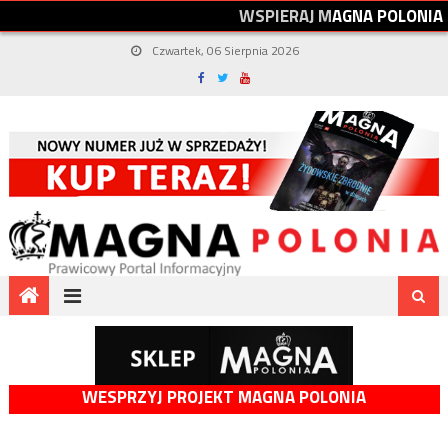
W
S
P
I
E
R
A
J
M
A
G
N
A
P
O
L
O
N
I
A
Czwartek, 06 Sierpnia 2026
WESPRZYJ PROJEKT MAGNA POLONIA