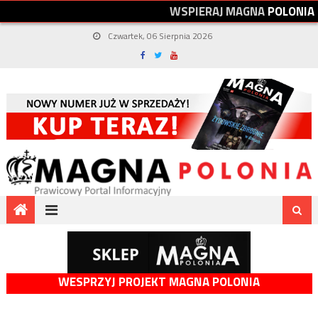
W
S
P
I
E
R
A
J
M
A
G
N
A
P
O
L
O
N
I
A
Czwartek, 06 Sierpnia 2026
WESPRZYJ PROJEKT MAGNA POLONIA