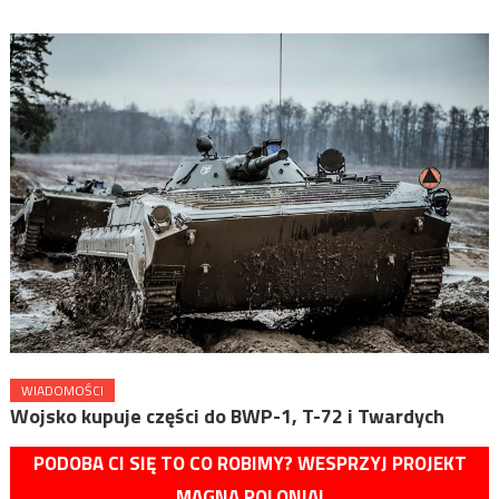
WIADOMOŚCI
Wojsko kupuje części do BWP-1, T-72 i Twardych
PODOBA CI SIĘ TO CO ROBIMY? WESPRZYJ PROJEKT
MAGNA POLONIA!