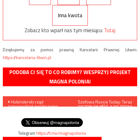
Inna kwota
Zobacz kto wparł nas tym miesiącu:
Tutaj
Dziękujemy za pomoc prawną Kancelarii Prawnej Litwin:
https://kancelaria-litwin.pl
PODOBA CI SIĘ TO CO ROBIMY? WESPRZYJ PROJEKT
MAGNA POLONIA!
Nawigacja
Holenderski rząd
Szefowa Russia Today: Teraz
zacznie się głód, a oni zniosą
zapowiedział zwiększenie
sankcje i zaprzyjaźnią się z
wpisu
produkcji energii z elektrowni
nami
węglowych
Telegram
https://t.me/magnapolonia