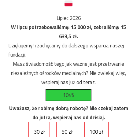
Lipiec 2026
W lipcu potrzebowaliśmy:
15 000
zł, zebraliśmy:
15
633,5
zł.
Dziękujemy! i zachęcamy do dalszego wsparcia naszej
fundacji.
Masz świadomość tego jak ważne jest przetrwanie
niezależnych ośrodków medialnych? Nie zwlekaj więc,
wspieraj nas już od teraz.
104%
Uważasz, że robimy dobrą robotę? Nie czekaj zatem
do jutra, wspieraj nas od dzisiaj.
30 zł
50 zł
100 zł