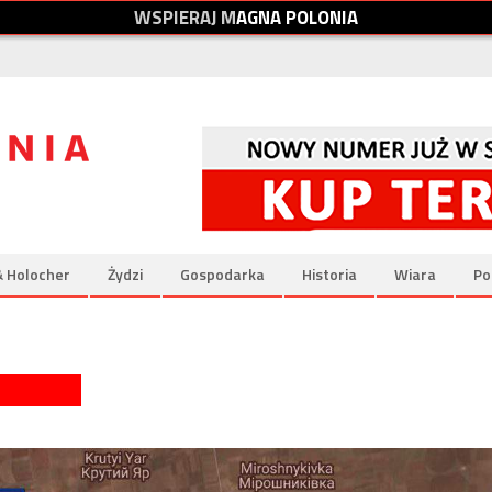
W
S
P
I
E
R
A
J
M
A
G
N
A
P
O
L
O
N
I
A
& Holocher
Żydzi
Gospodarka
Historia
Wiara
Po