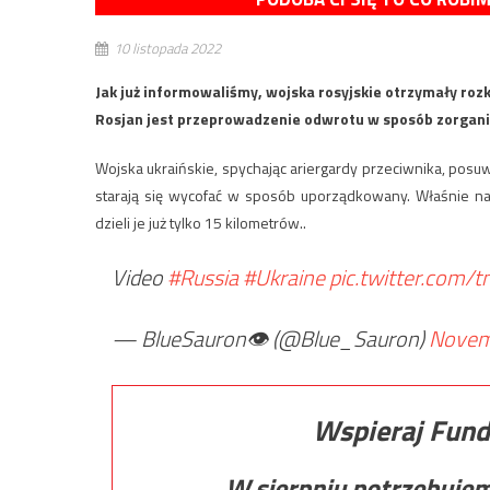
10 listopada 2022
Jak już informowaliśmy, wojska rosyjskie otrzymały roz
Rosjan jest przeprowadzenie odwrotu w sposób zorganiz
Wojska ukraińskie, spychając ariergardy przeciwnika, posuw
starają się wycofać w sposób uporządkowany. Właśnie nad
dzieli je już tylko 15 kilometrów..
Video
#Russia
#Ukraine
pic.twitter.com/t
— BlueSauron👁️ (@Blue_Sauron)
Novem
Wspieraj Fund
W sierpniu potrzebuje