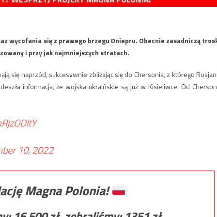
kaz wycofania się z prawego brzegu Dniepru. Obecnie zasadniczą tros
owany i przy jak najmniejszych stratach.
ają się naprzód, sukcesywnie zbliżając się do Chersonia, z którego Rosjan
eszła informacja, że wojska ukraińskie są już w Kisieliwce. Od Cherson
nRjzODltY
ber 10, 2022
ację Magna Polonia!
my:
16 500
zł, zebraliśmy:
1351
zł.