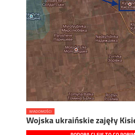
WIADOMOŚCI
Wojska ukraińskie zajęły Kisie
PODOBA CI SIĘ TO CO ROBI