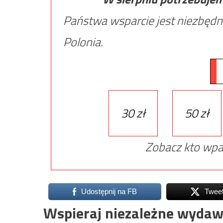
Państwa wsparcie jest niezbędn
Polonia.
30 zł
50 zł
Zobacz kto wpa
Udostępnij na FB
Twee
Wspieraj niezależne wydaw