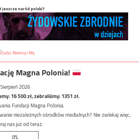
t jeszcze naród polski?
ację Magna Polonia!
Sierpień 2026
jemy:
16 500
zł, zebraliśmy:
1351
zł.
ania Fundacji Magna Polonia.
anie niezależnych ośrodków medialnych? Nie zwlekaj więc,
raj nas już od teraz.
8%