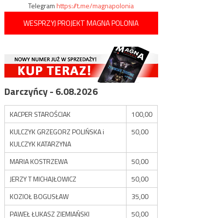
Telegram
https://t.me/magnapolonia
WESPRZYJ PROJEKT MAGNA POLONIA
Darczyńcy - 6.08.2026
KACPER STAROŚCIAK
100,00
KULCZYK GRZEGORZ POLIŃSKA i
50,00
KULCZYK KATARZYNA
MARIA KOSTRZEWA
50,00
JERZY T MICHAJŁOWICZ
50,00
KOZIOŁ BOGUSŁAW
35,00
PAWEŁ ŁUKASZ ZIEMIAŃSKI
50,00