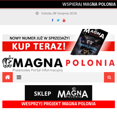
W
S
P
I
E
R
A
J
M
A
G
N
A
P
O
L
O
N
I
A
Sobota, 08 Sierpnia 2026
WESPRZYJ PROJEKT MAGNA POLONIA