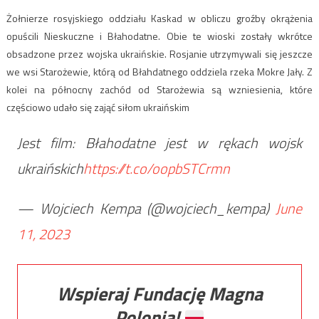
Żołnierze rosyjskiego oddziału Kaskad w obliczu groźby okrążenia
opuścili Nieskuczne i Błahodatne. Obie te wioski zostały wkrótce
obsadzone przez wojska ukraińskie. Rosjanie utrzymywali się jeszcze
we wsi Starożewie, którą od Błahdatnego oddziela rzeka Mokre Jały. Z
kolei na północny zachód od Starożewia są wzniesienia, które
częściowo udało się zająć siłom ukraińskim
Jest film: Błahodatne jest w rękach wojsk
ukraińskich
https://t.co/oopbSTCrmn
— Wojciech Kempa (@wojciech_kempa)
June
11, 2023
Wspieraj Fundację Magna
Polonia!