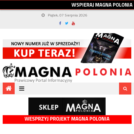
W
S
P
I
E
R
A
J
M
A
G
N
A
P
O
L
O
N
I
A
Piątek, 07 Sierpnia 2026
WESPRZYJ PROJEKT MAGNA POLONIA