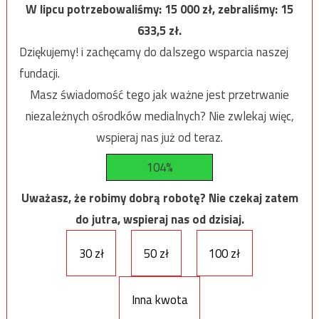
W lipcu potrzebowaliśmy:
15 000
zł, zebraliśmy:
15
633,5
zł.
Dziękujemy! i zachęcamy do dalszego wsparcia naszej
fundacji.
Masz świadomość tego jak ważne jest przetrwanie
niezależnych ośrodków medialnych? Nie zwlekaj więc,
wspieraj nas już od teraz.
104%
Uważasz, że robimy dobrą robotę? Nie czekaj zatem
do jutra, wspieraj nas od dzisiaj.
30 zł
50 zł
100 zł
Inna kwota