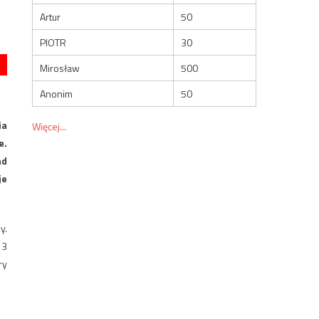
Artur
50
PIOTR
30
Mirosław
500
Anonim
50
ia
Więcej...
e.
ad
je
y.
13
ry