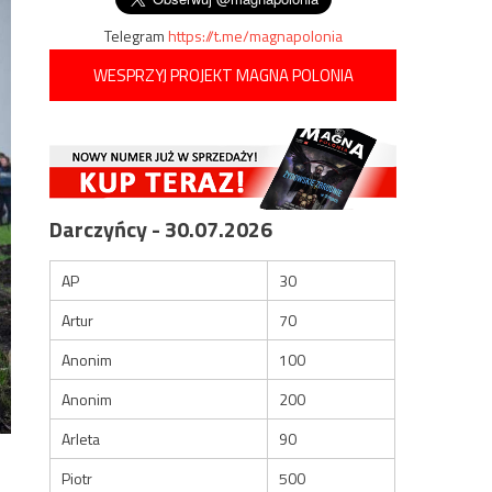
Telegram
https://t.me/magnapolonia
WESPRZYJ PROJEKT MAGNA POLONIA
Darczyńcy - 30.07.2026
AP
30
Artur
70
Anonim
100
Anonim
200
Arleta
90
Piotr
500