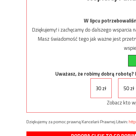
W lipcu potrzebowaliś
Dziękujemy! i zachęcamy do dalszego wsparcia na
Masz świadomość tego jak ważne jest przetrw
wspie
Uważasz, że robimy dobrą robotę? Ni
30 zł
50 zł
Zobacz kto w
Dziękujemy za pomoc prawną Kancelarii Prawnej Litwin:
http