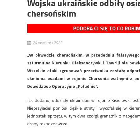
Wojska ukraińskie odbiły os
chersońskim
PODOBA CI SIĘ TO CO ROBI
24 kwietnia 2022
„W obwodzie chersońskim, w przededniu fałszywego
szturmu na kierunku Ołeksandrywki i Tawriji nie powio
Wszelkie ataki zgrupowań przeciwnika zostały odpart
ośmioma osadami w rejonie Chersonia ważnymi z pun
Dowództwo Operacyjne „Południe”.
Jak dodano, oddziały ukraińskie w rejonie Kisielowki ost
Nieprzyjaciel poniósł ciężkie straty i wycofał się w kie
jednostek sprzętu, w tym dwa czołgi, granatnik z napędem
drony rozpoznawcze.