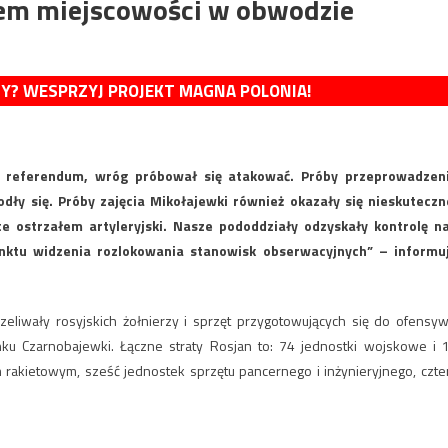
iem miejscowości w obwodzie
MY? WESPRZYJ PROJEKT MAGNA POLONIA!
 referendum, wróg próbował się atakować. Próby przeprowadzen
dły się. Próby zajęcia Mikołajewki również okazały się nieskuteczn
e ostrzałem artyleryjski. Nasze pododdziały odzyskały kontrolę n
ktu widzenia rozlokowania stanowisk obserwacyjnych” – informu
rzeliwały rosyjskich żołnierzy i sprzęt przygotowujących się do ofensyw
runku Czarnobajewki. Łączne straty Rosjan to: 74 jednostki wojskowe i 
 rakietowym, sześć jednostek sprzętu pancernego i inżynieryjnego, czte