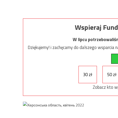
Wspieraj Fund
W lipcu potrzebowaliś
Dziękujemy! i zachęcamy do dalszego wsparcia na
30 zł
50 zł
Zobacz kto w