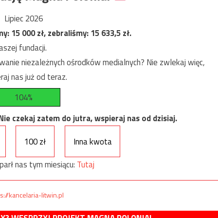
Lipiec 2026
my:
15 000
zł, zebraliśmy:
15 633,5
zł.
szej fundacji.
anie niezależnych ośrodków medialnych? Nie zwlekaj więc,
raj nas już od teraz.
104%
e czekaj zatem do jutra, wspieraj nas od dzisiaj.
100 zł
Inna kwota
parł nas tym miesiącu:
Tutaj
s://kancelaria-litwin.pl