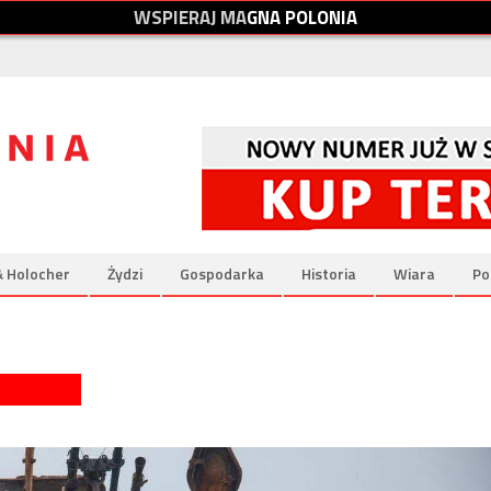
W
S
P
I
E
R
A
J
M
A
G
N
A
P
O
L
O
N
I
A
& Holocher
Żydzi
Gospodarka
Historia
Wiara
Po