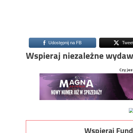
Udostępnij na FB
Twee
Wspieraj niezależne wydaw
Czy jes
Wspieraj Fund