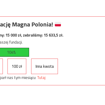
ację Magna Polonia!
my:
15 000
zł, zebraliśmy:
15 633,5
zł.
szej fundacji.
104%
100 zł
Inna kwota
parł nas tym miesiącu:
Tutaj