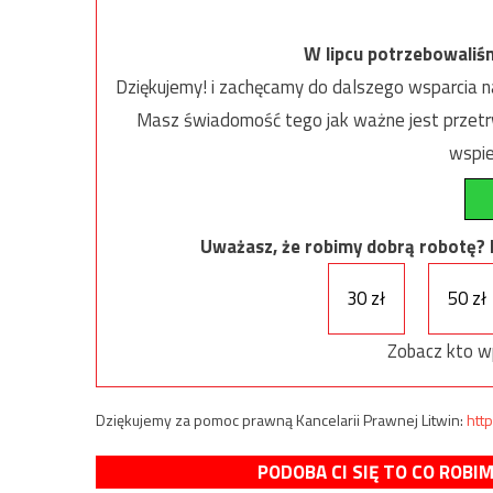
W lipcu potrzebowaliś
Dziękujemy! i zachęcamy do dalszego wsparcia na
Masz świadomość tego jak ważne jest przetrw
wspie
Uważasz, że robimy dobrą robotę? Ni
30 zł
50 zł
Zobacz kto w
Dziękujemy za pomoc prawną Kancelarii Prawnej Litwin:
http
PODOBA CI SIĘ TO CO ROBI