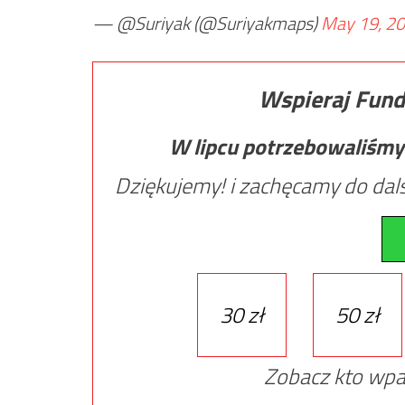
— @Suriyak (@Suriyakmaps)
May 19, 2
Wspieraj Fund
W lipcu potrzebowaliśmy
Dziękujemy! i zachęcamy do dals
30 zł
50 zł
Zobacz kto wpa