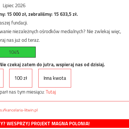
Lipiec 2026
my:
15 000
zł, zebraliśmy:
15 633,5
zł.
szej fundacji.
anie niezależnych ośrodków medialnych? Nie zwlekaj więc,
raj nas już od teraz.
104%
e czekaj zatem do jutra, wspieraj nas od dzisiaj.
100 zł
Inna kwota
parł nas tym miesiącu:
Tutaj
s://kancelaria-litwin.pl
MY? WESPRZYJ PROJEKT MAGNA POLONIA!