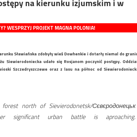
ostępy na kierunku izjumskim i w
MY? WESPRZYJ PROJEKT MAGNA POLONIA!
ierunku Sławiańska zdobyły wieś Dowhenkie i dotarły niemal do grani
żu Siewierodoniecka udało się Rosjanom poczynić postępy. Oddzia
wioski Szczedryszczewe oraz z lasu na północ od Siewierodonieck
forest north of Sievierodonetsk/Сєвєродонецьк
r significant urban battle is aproaching.