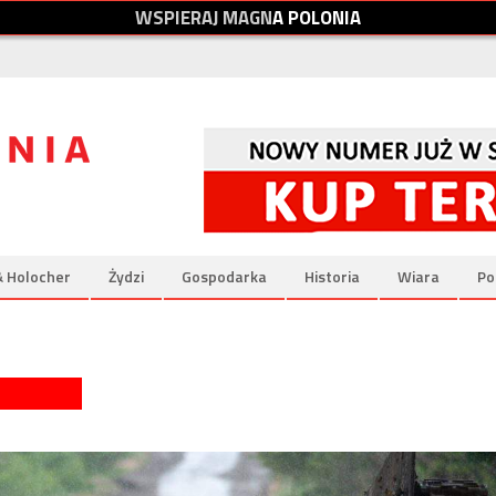
W
S
P
I
E
R
A
J
M
A
G
N
A
P
O
L
O
N
I
A
& Holocher
Żydzi
Gospodarka
Historia
Wiara
Po