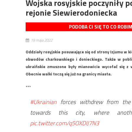
Wojska rosyjskie poczyniły p
rejonie Siewierodoniecka
PODOBA CI SIĘ TO CO ROBI
19 maja 2022
Oddziały rosyjskie posuwające się od strony Izjumu w k
obwodów charkowskiego i donieckiego. Także w pobli
ukraińskie zmuszone były mianowicie wycofać się z 
Obecnie walki toczą się już na granicy miasta.
***
#Ukrainian
forces withdrew from the 
towards this city, where anothe
pic.twitter.com/q5OXDlJ7N3