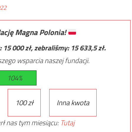
022
ację Magna Polonia!
:
15 000
zł, zebraliśmy:
15 633,5
zł.
zego wsparcia naszej fundacji.
104%
100 zł
Inna kwota
rł nas tym miesiącu:
Tutaj