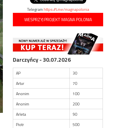
Telegram
https://t.me/magnapolonia
WESPRZYJ PROJEKT MAGNA POLONIA
Darczyńcy - 30.07.2026
AP
30
Artur
70
Anonim
100
Anonim
200
Arleta
90
Piotr
500