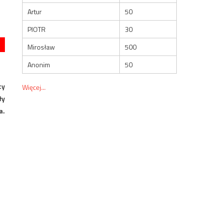
Artur
50
PIOTR
30
Mirosław
500
Anonim
50
cy
Więcej...
ły
a.