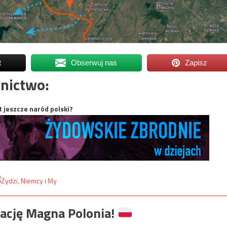
t
Obserwuj nas
Zapisz
nictwo:
t jeszcze naród polski?
ację Magna Polonia!