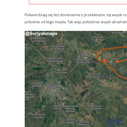
Potwierdzają się też doniesienia o przełamaniu się wojsk r
południe od tego miasta. Tak więc położenie wojsk ukraińskic