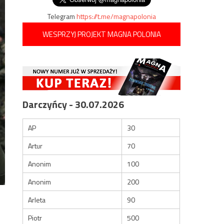
Telegram
https://t.me/magnapolonia
WESPRZYJ PROJEKT MAGNA POLONIA
Darczyńcy - 30.07.2026
AP
30
Artur
70
Anonim
100
Anonim
200
Arleta
90
Piotr
500