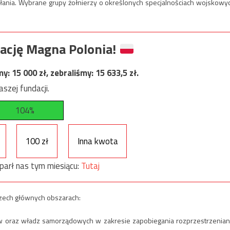
ałania. Wybrane grupy żołnierzy o określonych specjalnościach wojskowy
ację Magna Polonia!
my:
15 000
zł, zebraliśmy:
15 633,5
zł.
szej fundacji.
104%
100 zł
Inna kwota
parł nas tym miesiącu:
Tutaj
trzech głównych obszarach:
dów oraz władz samorządowych w zakresie zapobiegania rozprzestrzenian