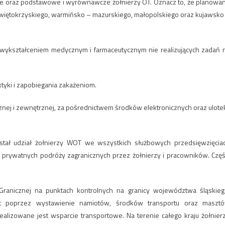
ne oraz podstawowe i wyrównawcze żołnierzy OT. Oznacz to, że planowa
świętokrzyskiego, warmińsko – mazurskiego, małopolskiego oraz kujawsko
wykształceniem medycznym i farmaceutycznym nie realizujących zadań 
ktyki i zapobiegania zakażeniom.
nej i zewnętrznej, za pośrednictwem środków elektronicznych oraz ulotek
stał udział żołnierzy WOT we wszystkich służbowych przedsięwzięcia
 prywatnych podróży zagranicznych przez żołnierzy i pracowników. Częś
Granicznej na punktach kontrolnych na granicy województwa śląskieg
est poprzez wystawienie namiotów, środków transportu oraz maszt
lizowane jest wsparcie transportowe. Na terenie całego kraju żołnier