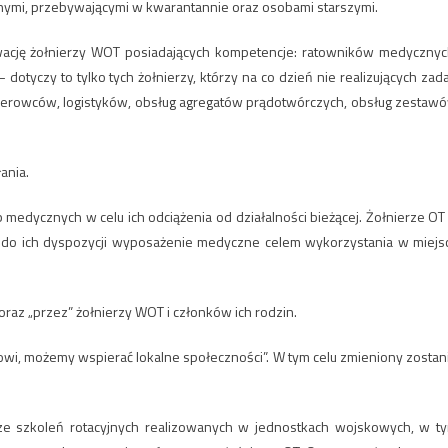
nymi, przebywającymi w kwarantannie oraz osobami starszymi.
wację żołnierzy WOT posiadających kompetencje: ratowników medycznyc
dotyczy to tylko tych żołnierzy, którzy na co dzień nie realizujących zad
: kierowców, logistyków, obsług agregatów prądotwórczych, obsług zestaw
ania.
 medycznych w celu ich odciążenia od działalności bieżącej. Żołnierze OT
ą do ich dyspozycji wyposażenie medyczne celem wykorzystania w miejs
oraz „przez” żołnierzy WOT i członków ich rodzin.
rowi, możemy wspierać lokalne społeczności”. W tym celu zmieniony zostan
 ze szkoleń rotacyjnych realizowanych w jednostkach wojskowych, w t