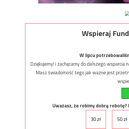
Wspieraj Fund
W lipcu potrzebowaliś
Dziękujemy! i zachęcamy do dalszego wsparcia na
Masz świadomość tego jak ważne jest przetrw
wspie
Uważasz, że robimy dobrą robotę? Ni
30 zł
50 zł