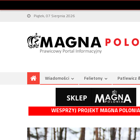
Piątek, 07 Sierpnia 2026
Wiadomości
Felietony
Patlewicz 
WESPRZYJ PROJEKT MAGNA POLONIA