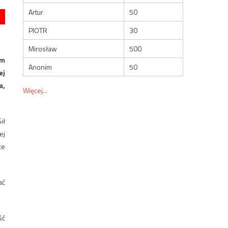
Artur
50
PIOTR
30
Mirosław
500
ym
Anonim
50
ej
a,
Więcej...
ił
ej
ce
ać
ść