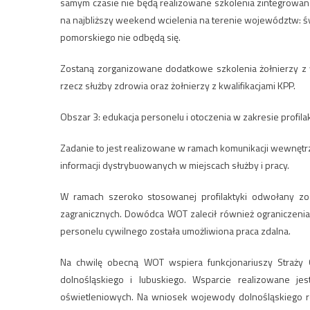
samym czasie nie będą realizowane szkolenia zintegrowa
na najbliższy weekend wcielenia na terenie województw: 
pomorskiego nie odbędą się.
Zostaną zorganizowane dodatkowe szkolenia żołnierzy z 
rzecz służby zdrowia oraz żołnierzy z kwalifikacjami KPP.
Obszar 3: edukacja personelu i otoczenia w zakresie profila
Zadanie to jest realizowane w ramach komunikacji wewnętrz
informacji dystrybuowanych w miejscach służby i pracy.
W ramach szeroko stosowanej profilaktyki odwołany zo
zagranicznych. Dowódca WOT zalecił również ograniczenia
personelu cywilnego została umożliwiona praca zdalna.
Na chwilę obecną WOT wspiera funkcjonariuszy Straży 
dolnośląskiego i lubuskiego. Wsparcie realizowane j
oświetleniowych. Na wniosek wojewody dolnośląskiego rea