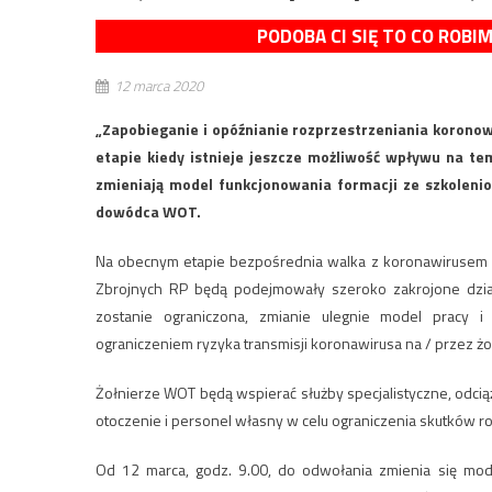
PODOBA CI SIĘ TO CO ROBI
12 marca 2020
„Zapobieganie i opóźnianie rozprzestrzeniania korono
etapie kiedy istnieje jeszcze możliwość wpływu na te
zmieniają model funkcjonowania formacji ze szkoleni
dowódca WOT.
Na obecnym etapie bezpośrednia walka z koronawirusem ni
Zbrojnych RP będą podejmowały szeroko zakrojone działa
zostanie ograniczona, zmianie ulegnie model pracy i 
ograniczeniem ryzyka transmisji koronawirusa na / przez żo
Żołnierze WOT będą wspierać służby specjalistyczne, odci
otoczenie i personel własny w celu ograniczenia skutków r
Od 12 marca, godz. 9.00, do odwołania zmienia się mo