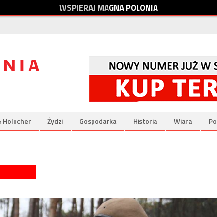
W
S
P
I
E
R
A
J
M
A
G
N
A
P
O
L
O
N
I
A
& Holocher
Żydzi
Gospodarka
Historia
Wiara
Po