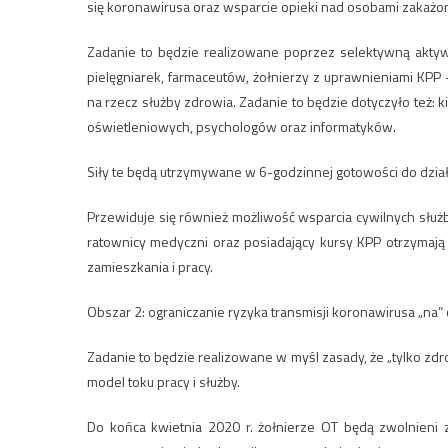
się koronawirusa oraz wsparcie opieki nad osobami zakażo
Zadanie to będzie realizowane poprzez selektywną akty
pielęgniarek, farmaceutów, żołnierzy z uprawnieniami KPP – 
na rzecz służby zdrowia. Zadanie to będzie dotyczyło też
oświetleniowych, psychologów oraz informatyków.
Siły te będą utrzymywane w 6-godzinnej gotowości do dział
Przewiduje się również możliwość wsparcia cywilnych służb
ratownicy medyczni oraz posiadający kursy KPP otrzymaj
zamieszkania i pracy.
Obszar 2: ograniczanie ryzyka transmisji koronawirusa „na” 
Zadanie to będzie realizowane w myśl zasady, że „tylko zd
model toku pracy i służby.
Do końca kwietnia 2020 r. żołnierze OT będą zwolnieni