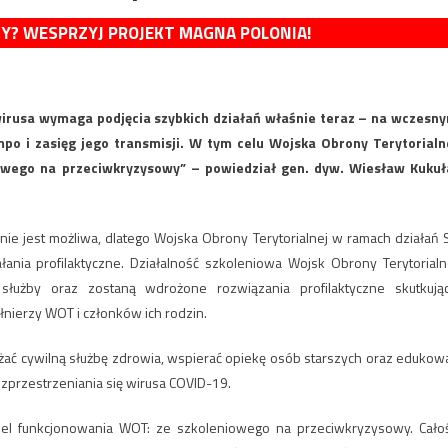
MY? WESPRZYJ PROJEKT MAGNA POLONIA!
wirusa wymaga podjęcia szybkich działań właśnie teraz – na wczesn
mpo i zasięg jego transmisji. W tym celu Wojska Obrony Terytorialn
owego na przeciwkryzysowy” – powiedział gen. dyw. Wiesław Kukuł
e jest możliwa, dlatego Wojska Obrony Terytorialnej w ramach działań S
nia profilaktyczne. Działalność szkoleniowa Wojsk Obrony Terytorialn
służby oraz zostaną wdrożone rozwiązania profilaktyczne skutkują
łnierzy WOT i członków ich rodzin.
ążać cywilną służbę zdrowia, wspierać opiekę osób starszych oraz edukow
ozprzestrzeniania się wirusa COVID-19.
del funkcjonowania WOT: ze szkoleniowego na przeciwkryzysowy. Cało