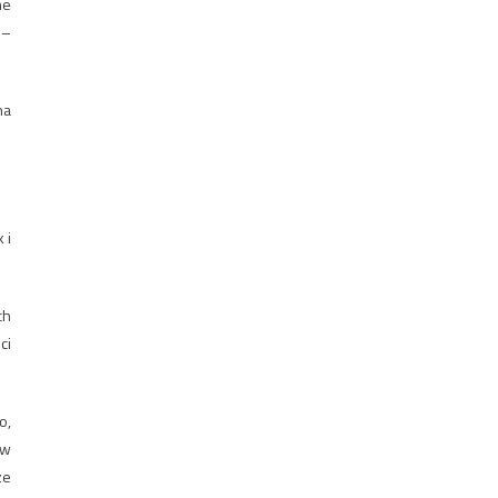
ne
 –
na
 i
ch
ci
o,
ów
ze