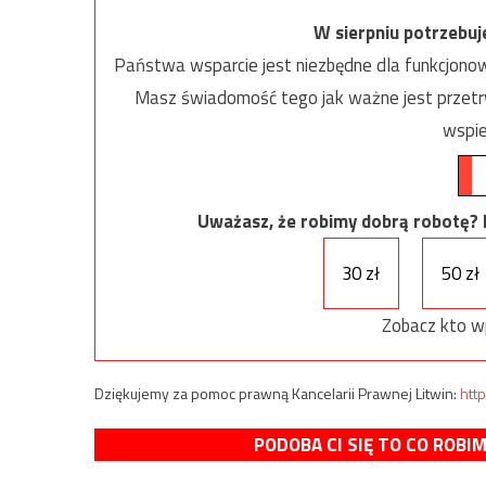
W sierpniu potrzebu
Państwa wsparcie jest niezbędne dla funkcjonow
Masz świadomość tego jak ważne jest przetrw
wspie
Uważasz, że robimy dobrą robotę? Ni
30 zł
50 zł
Zobacz kto w
Dziękujemy za pomoc prawną Kancelarii Prawnej Litwin:
http
PODOBA CI SIĘ TO CO ROBI