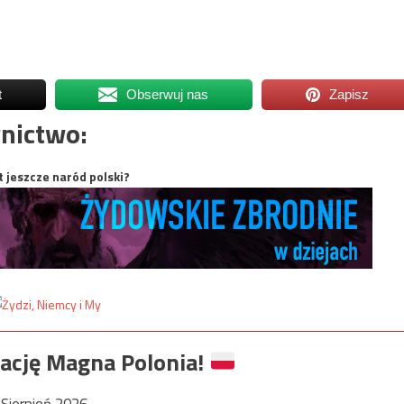
t
Obserwuj nas
Zapisz
nictwo:
t jeszcze naród polski?
ację Magna Polonia!
Sierpień 2026