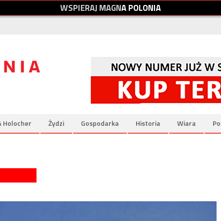
W
S
P
I
E
R
A
J
M
A
G
N
A
P
O
L
O
N
I
A
& Holocher
Żydzi
Gospodarka
Historia
Wiara
Po