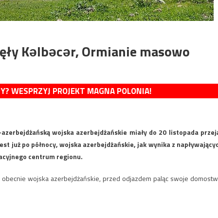
jęły Kəlbəcər, Ormianie masowo
MY? WESPRZYJ PROJEKT MAGNA POLONIA!
zerbejdżańską wojska azerbejdżańskie miały do 20 listopada przej
est już po północy, wojska azerbejdżańskie, jak wynika z napływający
acyjnego centrum regionu.
ą obecnie wojska azerbejdżańskie, przed odjazdem paląc swoje domostw