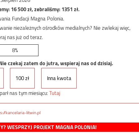
jemy:
16 500
zł, zebraliśmy:
1351
zł.
ania Fundacji Magna Polonia.
anie niezależnych ośrodków medialnych? Nie zwlekaj więc,
raj nas już od teraz.
8%
e czekaj zatem do jutra, wspieraj nas od dzisiaj.
100 zł
Inna kwota
parł nas tym miesiącu:
Tutaj
s://kancelaria-litwin.pl
MY? WESPRZYJ PROJEKT MAGNA POLONIA!