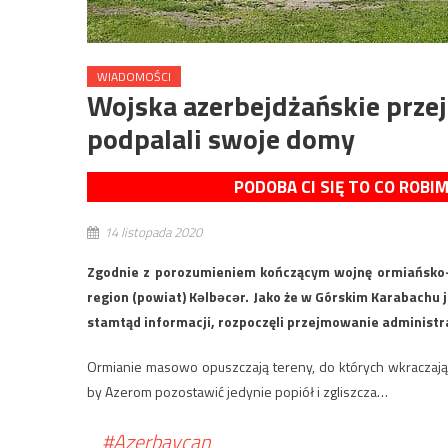
WIADOMOŚCI
Wojska azerbejdżańskie prze
podpalali swoje domy
PODOBA CI SIĘ TO CO ROBI
14 listopada 2020
Zgodnie z porozumieniem kończącym wojnę ormiańsko-a
region (powiat) Kəlbəcər. Jako że w Górskim Karabachu j
stamtąd informacji, rozpoczęli przejmowanie administr
Ormianie masowo opuszczają tereny, do których wkraczaj
by Azerom pozostawić jedynie popiół i zgliszcza…
#Azerbaycan