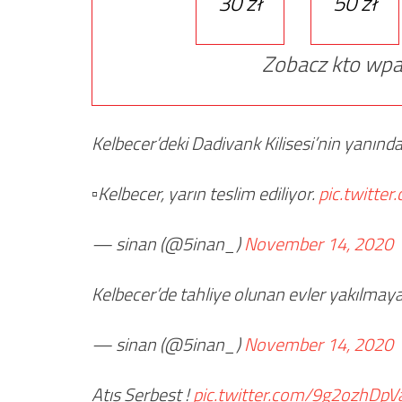
30 zł
50 zł
Zobacz kto wpa
Kelbecer’deki Dadivank Kilisesi’nin yanınd
▫️Kelbecer, yarın teslim ediliyor.
pic.twitte
— sinan (@5inan_)
November 14, 2020
Kelbecer’de tahliye olunan evler yakılmay
— sinan (@5inan_)
November 14, 2020
Atış Serbest !
pic.twitter.com/9g2ozhDpV