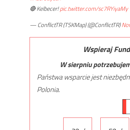
🔴 Kelbecer!
pic.twitter.com/sc7RYiyaMy
— ConflictTR (TSKMap) (@ConflictTR)
No
Wspieraj Fund
W sierpniu potrzebuje
Państwa wsparcie jest niezbędn
Polonia.