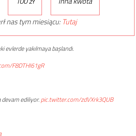
100 zł
Inna kwota
rł nas tym miesiącu:
Tutaj
aki evlerde yakılmaya başlandı.
r.com/F8DTHI61gR
a devam ediliyor.
pic.twitter.com/zdVXrk3QUB
a