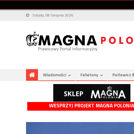
Sobota, 08 Sierpnia 2026
Wiadomości
Felietony
Patlewicz 
WESPRZYJ PROJEKT MAGNA POLONIA