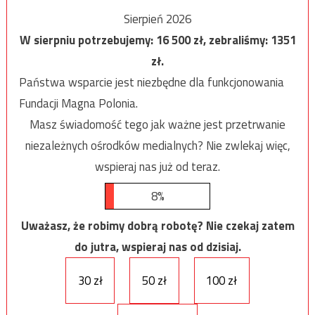
Sierpień 2026
W sierpniu potrzebujemy:
16 500
zł, zebraliśmy:
1351
zł.
Państwa wsparcie jest niezbędne dla funkcjonowania
Fundacji Magna Polonia.
Masz świadomość tego jak ważne jest przetrwanie
niezależnych ośrodków medialnych? Nie zwlekaj więc,
wspieraj nas już od teraz.
8%
Uważasz, że robimy dobrą robotę? Nie czekaj zatem
do jutra, wspieraj nas od dzisiaj.
30 zł
50 zł
100 zł