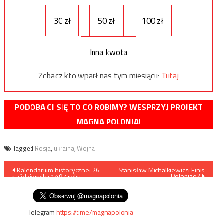
30 zł
50 zł
100 zł
Inna kwota
Zobacz kto wparł nas tym miesiącu:
Tutaj
PODOBA CI SIĘ TO CO ROBIMY? WESPRZYJ PROJEKT
MAGNA POLONIA!
Tagged
Rosja
,
ukraina
,
Wojna
Nawigacja
Kalendarium historyczne: 26
Stanisław Michalkiewicz: Finis
Poloniae?
października 1497 roku –
wpisu
bitwa pod Koźminem
Telegram
https://t.me/magnapolonia