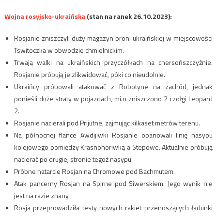
Wojna rosyjsko-ukraińska
(stan na ranek 26.10.2023):
Rosjanie zniszczyli duży magazyn broni ukraińskiej w miejscowości
Tswitoczka w obwodzie chmielnickim.
Trwają walki na ukraińskich przyczółkach na chersońszczyźnie.
Rosjanie próbują je zlikwidować, póki co nieudolnie.
Ukraińcy próbowali atakować z Robotyne na zachód, jednak
ponieśli duże straty w pojazdach, mi.n zniszczono 2 czołgi Leopard
2.
Rosjanie nacierali pod Prijutne, zajmując kilkaset metrów terenu.
Na północnej flance Awdijiwki Rosjanie opanowali linię nasypu
kolejowego pomiędzy Krasnohoriwką a Stepowe. Aktualnie próbują
nacierać po drugiej stronie tegoż nasypu.
Próbne natarcie Rosjan na Chromowe pod Bachmutem.
Atak pancerny Rosjan na Spirne pod Siwerskiem. Jego wynik nie
jest na razie znany.
Rosja przeprowadziła testy nowych rakiet przenoszących ładunki