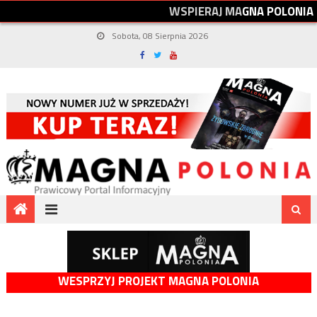
W
S
P
I
E
R
A
J
M
A
G
N
A
P
O
L
O
N
I
A
Sobota, 08 Sierpnia 2026
WESPRZYJ PROJEKT MAGNA POLONIA