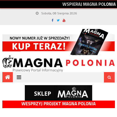
W
S
P
I
E
R
A
J
M
A
G
N
A
P
O
L
O
N
I
A
Sobota, 08 Sierpnia 2026
WESPRZYJ PROJEKT MAGNA POLONIA