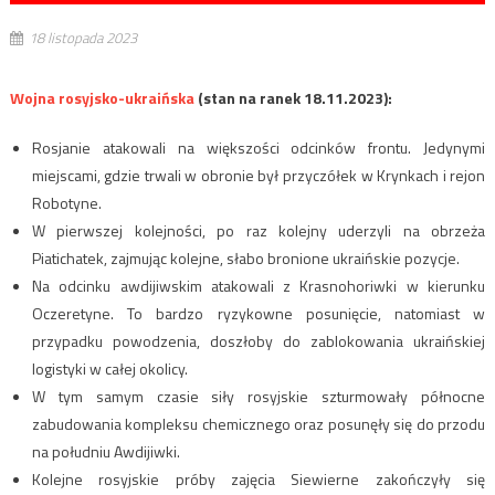
18 listopada 2023
Wojna rosyjsko-ukraińska
(stan na ranek 18.11.2023):
Rosjanie atakowali na większości odcinków frontu. Jedynymi
miejscami, gdzie trwali w obronie był przyczółek w Krynkach i rejon
Robotyne.
W pierwszej kolejności, po raz kolejny uderzyli na obrzeża
Piatichatek, zajmując kolejne, słabo bronione ukraińskie pozycje.
Na odcinku awdijiwskim atakowali z Krasnohoriwki w kierunku
Oczeretyne. To bardzo ryzykowne posunięcie, natomiast w
przypadku powodzenia, doszłoby do zablokowania ukraińskiej
logistyki w całej okolicy.
W tym samym czasie siły rosyjskie szturmowały północne
zabudowania kompleksu chemicznego oraz posunęły się do przodu
na południu Awdijiwki.
Kolejne rosyjskie próby zajęcia Siewierne zakończyły się