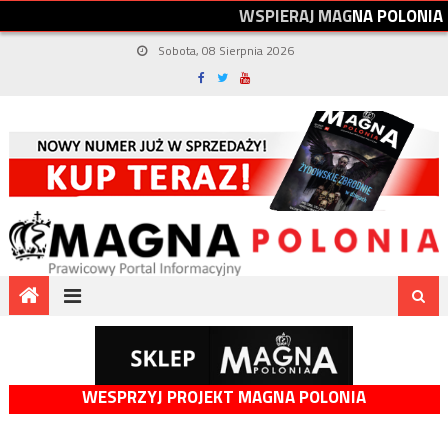
W
S
P
I
E
R
A
J
M
A
G
N
A
P
O
L
O
N
I
A
Sobota, 08 Sierpnia 2026
WESPRZYJ PROJEKT MAGNA POLONIA