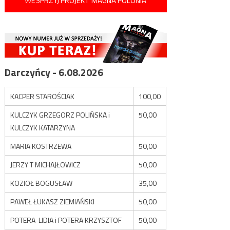
WESPRZYJ PROJEKT MAGNA POLONIA
Darczyńcy - 6.08.2026
KACPER STAROŚCIAK
100,00
KULCZYK GRZEGORZ POLIŃSKA i
50,00
KULCZYK KATARZYNA
MARIA KOSTRZEWA
50,00
JERZY T MICHAJŁOWICZ
50,00
KOZIOŁ BOGUSŁAW
35,00
PAWEŁ ŁUKASZ ZIEMIAŃSKI
50,00
POTERA LIDIA i POTERA KRZYSZTOF
50,00