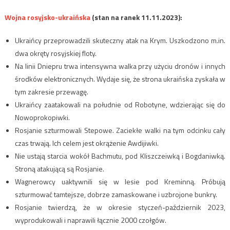
Wojna rosyjsko-ukraińska
(stan na ranek 11.11.2023):
Ukraińcy przeprowadzili skuteczny atak na Krym. Uszkodzono m.in.
dwa okręty rosyjskiej floty.
Na linii Dniepru trwa intensywna walka przy użyciu dronów i innych
środków elektronicznych. Wydaje się, że strona ukraińska zyskała w
tym zakresie przewagę.
Ukraińcy zaatakowali na południe od Robotyne, wdzierając się do
Nowoprokopiwki.
Rosjanie szturmowali Stepowe. Zaciekłe walki na tym odcinku cały
czas trwają. Ich celem jest okrążenie Awdijiwki.
Nie ustają starcia wokół Bachmutu, pod Kliszczeiwką i Bogdaniwką.
Stroną atakującą są Rosjanie.
Wagnerowcy uaktywnili się w lesie pod Kreminną. Próbują
szturmować tamtejsze, dobrze zamaskowane i uzbrojone bunkry.
Rosjanie twierdzą, że w okresie styczeń-październik 2023,
wyprodukowali i naprawili łącznie 2000 czołgów.