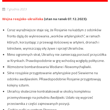
7 grudnia 2023
Wojna rosyjsko-ukraińska
(stan na ranek 07.12.2023):
Coraz wyraźniejsze staje się, że Rosjanie na każdym z odcinków
frontu dążą do wykreowania „worków artyleryjskich”, w ramach
których, korzystając z przewagi ilościowej w artylerii, dronach i
lotnictwie, wyniszczają siły żywe i sprzęt Ukraińców.
Mimo ogromnych strat, Ukraińcy nie zamierzają porzucić przyczółka
w Krynkach. Prawdopodobnie w grę wchodzą względy polityczne.
Wzmożone bombardowania Wodiane i Nowomychajliwki.
Silne rosyjskie przygotowanie artyleryjskie pod Siewierne na
odcinku awdijiwskim. PRawdopodobnie Rosjanie przygotowują
kolejny szturm.
Ukraińcy skutecznie kontratakowali w okolicy kompleksu
przemysłowego na południu Awdijiwki. Udało się wyprzeć
przeciwnika z części zajmowanych pozycji.
Ciężkie walki w centrum Stepowe.