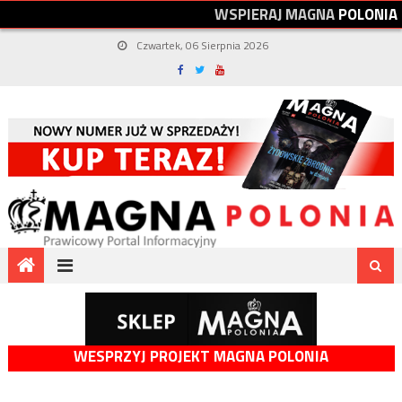
W
S
P
I
E
R
A
J
M
A
G
N
A
P
O
L
O
N
I
A
Czwartek, 06 Sierpnia 2026
WESPRZYJ PROJEKT MAGNA POLONIA