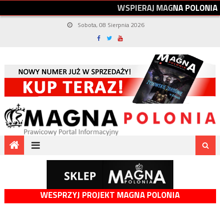
W
S
P
I
E
R
A
J
M
A
G
N
A
P
O
L
O
N
I
A
Sobota, 08 Sierpnia 2026
WESPRZYJ PROJEKT MAGNA POLONIA