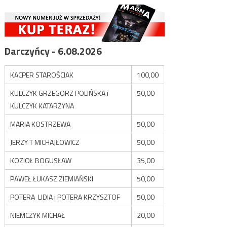
Darczyńcy - 6.08.2026
KACPER STAROŚCIAK
100,00
KULCZYK GRZEGORZ POLIŃSKA i
50,00
KULCZYK KATARZYNA
MARIA KOSTRZEWA
50,00
JERZY T MICHAJŁOWICZ
50,00
KOZIOŁ BOGUSŁAW
35,00
PAWEŁ ŁUKASZ ZIEMIAŃSKI
50,00
POTERA LIDIA i POTERA KRZYSZTOF
50,00
NIEMCZYK MICHAŁ
20,00