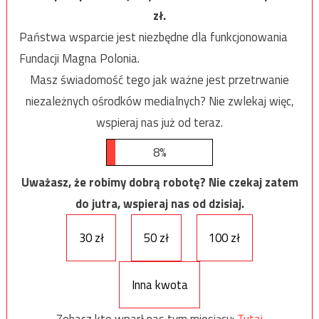
zł.
Państwa wsparcie jest niezbędne dla funkcjonowania
Fundacji Magna Polonia.
Masz świadomość tego jak ważne jest przetrwanie
niezależnych ośrodków medialnych? Nie zwlekaj więc,
wspieraj nas już od teraz.
8%
Uważasz, że robimy dobrą robotę? Nie czekaj zatem
do jutra, wspieraj nas od dzisiaj.
30 zł
50 zł
100 zł
Inna kwota
Zobacz kto wparł nas tym miesiącu:
Tutaj