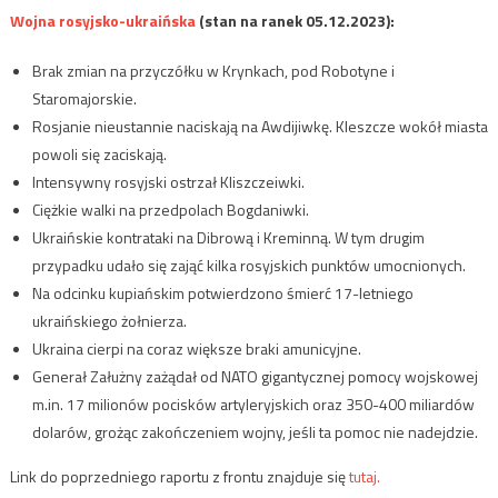
Wojna rosyjsko-ukraińska
(stan na ranek 05.12.2023):
Brak zmian na przyczółku w Krynkach, pod Robotyne i
Staromajorskie.
Rosjanie nieustannie naciskają na Awdijiwkę. Kleszcze wokół miasta
powoli się zaciskają.
Intensywny rosyjski ostrzał Kliszczeiwki.
Ciężkie walki na przedpolach Bogdaniwki.
Ukraińskie kontrataki na Dibrową i Kreminną. W tym drugim
przypadku udało się zająć kilka rosyjskich punktów umocnionych.
Na odcinku kupiańskim potwierdzono śmierć 17-letniego
ukraińskiego żołnierza.
Ukraina cierpi na coraz większe braki amunicyjne.
Generał Załużny zażądał od NATO gigantycznej pomocy wojskowej
m.in. 17 milionów pocisków artyleryjskich oraz 350-400 miliardów
dolarów, grożąc zakończeniem wojny, jeśli ta pomoc nie nadejdzie.
Link do poprzedniego raportu z frontu znajduje się
tutaj.