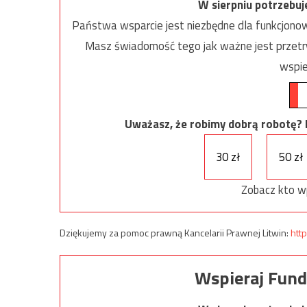
W sierpniu potrzebu
Państwa wsparcie jest niezbędne dla funkcjonow
Masz świadomość tego jak ważne jest przetrw
wspie
Uważasz, że robimy dobrą robotę? Ni
30 zł
50 zł
Zobacz kto w
Dziękujemy za pomoc prawną Kancelarii Prawnej Litwin:
http
Wspieraj Fund