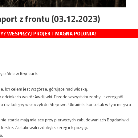
port z frontu (03.12.2023)
MY? WESPRZYJ PROJEKT MAGNA POLONIA!
rzyczółek w Krynkach.
e. Ich celem jest wzgórze, górujące nad wioską.
h odcinkach wokół Awdijiwki. Przede wszystkim zdobyli szereg pól
po raz kolejny wkroczyli do Stepowe. Ukraiński kontratak w tym miejscu
alnie starcia mają miejsce przy pierwszych zabudowaniach Bogdaniwki.
Torske. Zaatakowali i zdobyli szereg ich pozycji.
e.