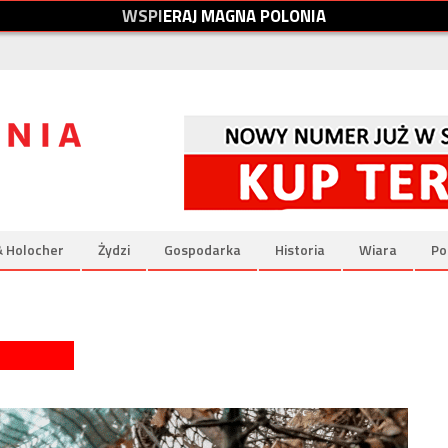
W
S
P
I
E
R
A
J
M
A
G
N
A
P
O
L
O
N
I
A
& Holocher
Żydzi
Gospodarka
Historia
Wiara
Po