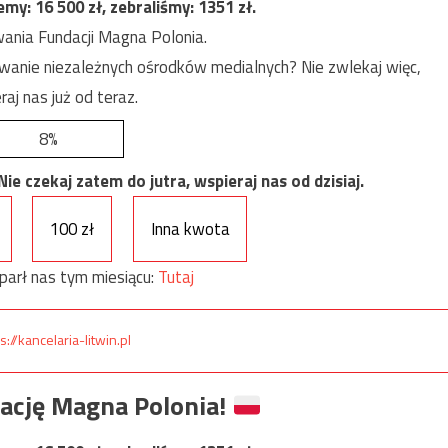
jemy:
16 500
zł, zebraliśmy:
1351
zł.
ania Fundacji Magna Polonia.
anie niezależnych ośrodków medialnych? Nie zwlekaj więc,
raj nas już od teraz.
8%
e czekaj zatem do jutra, wspieraj nas od dzisiaj.
100 zł
Inna kwota
parł nas tym miesiącu:
Tutaj
s://kancelaria-litwin.pl
ację Magna Polonia!