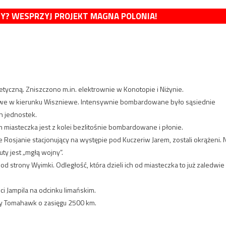
MY? WESPRZYJ PROJEKT MAGNA POLONIA!
getyczną. Zniszczono m.in. elektrownie w Konotopie i Niżynie.
rbowe w kierunku Wiszniewe. Intensywnie bombardowane było sąsiednie
h jednostek.
m miasteczka jest z kolei bezlitośnie bombardowane i płonie.
Rosjanie stacjonujący na występie pod Kuczeriw Jarem, zostali okrążeni. 
ty jest „mgłą wojny”.
c od strony Wyimki. Odległość, która dzieli ich od miasteczka to już zaledwie
 Jampila na odcinku limańskim.
ety Tomahawk o zasięgu 2500 km.