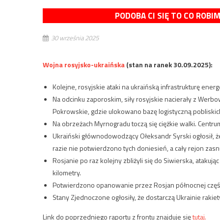
PODOBA CI SIĘ TO CO ROBI
30 września 2025
Wojna rosyjsko-ukraińska
(stan na ranek 30.09.2025):
Kolejne, rosyjskie ataki na ukraińską infrastrukturę ener
Na odcinku zaporoskim, siły rosyjskie nacierały z We
Pokrowskie, gdzie ulokowano bazę logistyczną pobliskic
Na obrzeżach Myrnogradu toczą się ciężkie walki. Centru
Ukraiński głównodowodzący Ołeksandr Syrski ogłosił, że 
razie nie potwierdzono tych doniesień, a cały rejon zasnu
Rosjanie po raz kolejny zbliżyli się do Siwierska, atakują
kilometry.
Potwierdzono opanowanie przez Rosjan północnej części
Stany Zjednoczone ogłosiły, że dostarczą Ukrainie raki
Link do poprzedniego raportu z frontu znajduje się
tutaj.