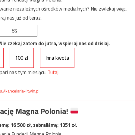
anie niezależnych ośrodków medialnych? Nie zwlekaj więc,
raj nas już od teraz.
8%
e czekaj zatem do jutra, wspieraj nas od dzisiaj.
100 zł
Inna kwota
parł nas tym miesiącu:
Tutaj
s://kancelaria-litwin.pl
ację Magna Polonia!
jemy:
16 500
zł, zebraliśmy:
1351
zł.
ania Fundacji Magna Polonia.