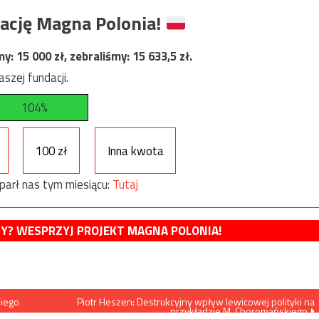
ację Magna Polonia!
my:
15 000
zł, zebraliśmy:
15 633,5
zł.
szej fundacji.
104%
100 zł
Inna kwota
parł nas tym miesiącu:
Tutaj
MY? WESPRZYJ PROJEKT MAGNA POLONIA!
kiego
Piotr Heszen: Destrukcyjny wpływ lewicowej polityki na
przykładzie M. Choromańskiego