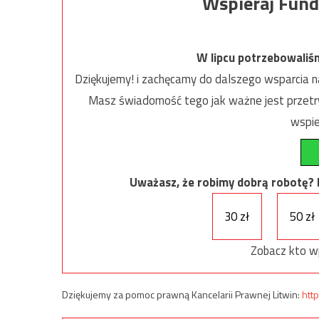
Wspieraj Fund
W lipcu potrzebowaliś
Dziękujemy! i zachęcamy do dalszego wsparcia na
Masz świadomość tego jak ważne jest przetrw
wspie
Uważasz, że robimy dobrą robotę? Ni
30 zł
50 zł
Zobacz kto w
Dziękujemy za pomoc prawną Kancelarii Prawnej Litwin:
http