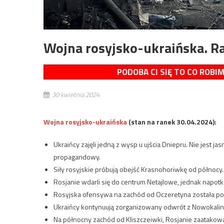
Wojna rosyjsko-ukraińska. R
PODOBA CI SIĘ TO CO ROBI
30 kwietnia 2024
Wojna rosyjsko-ukraińska
(stan na ranek 30.04.2024):
Ukraińcy zajęli jedną z wysp u ujścia Dniepru. Nie jest ja
propagandowy.
Siły rosyjskie próbują obejść Krasnohoriwkę od północy.
Rosjanie wdarli się do centrum Netajlowe, jednak napotka
Rosyjska ofensywa na zachód od Oczeretyna została po
Ukraińcy kontynuują zorganizowany odwrót z Nowokali
Na północny zachód od Kliszczeiwki, Rosjanie zaatakowa