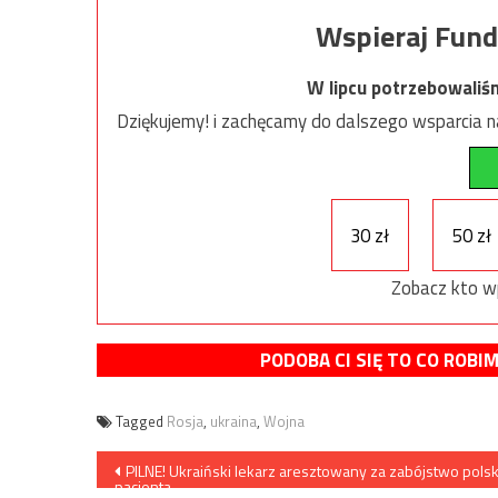
Wspieraj Fund
W lipcu potrzebowaliś
Dziękujemy! i zachęcamy do dalszego wsparcia na
30 zł
50 zł
Zobacz kto w
PODOBA CI SIĘ TO CO ROBI
Tagged
Rosja
,
ukraina
,
Wojna
Nawigacja
PILNE! Ukraiński lekarz aresztowany za zabójstwo pols
pacjenta