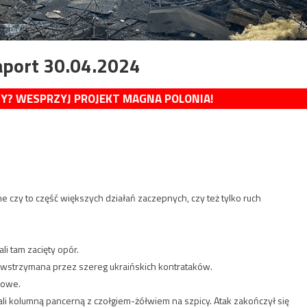
aport 30.04.2024
MY? WESPRZYJ PROJEKT MAGNA POLONIA!
sne czy to część większych działań zaczepnych, czy też tylko ruch
li tam zacięty opór.
wstrzymana przez szereg ukraińskich kontrataków.
nowe.
li kolumną pancerną z czołgiem-żółwiem na szpicy. Atak zakończył się