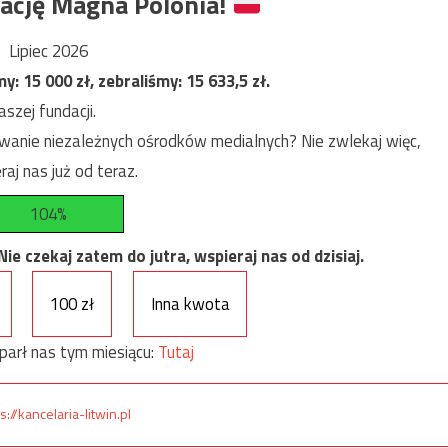
ację Magna Polonia!
Lipiec 2026
my:
15 000
zł, zebraliśmy:
15 633,5
zł.
szej fundacji.
anie niezależnych ośrodków medialnych? Nie zwlekaj więc,
raj nas już od teraz.
104%
e czekaj zatem do jutra, wspieraj nas od dzisiaj.
100 zł
Inna kwota
parł nas tym miesiącu:
Tutaj
s://kancelaria-litwin.pl