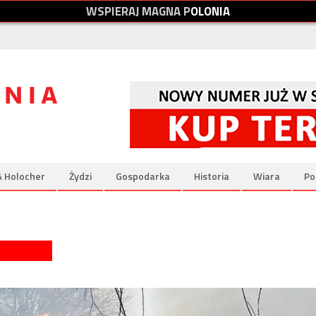
W
S
P
I
E
R
A
J
M
A
G
N
A
P
O
L
O
N
I
A
& Holocher
Żydzi
Gospodarka
Historia
Wiara
Po