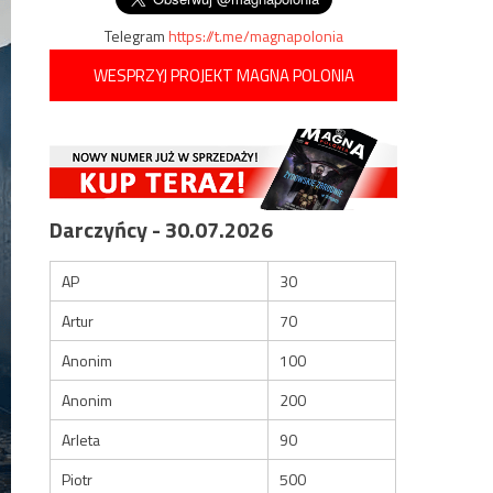
Telegram
https://t.me/magnapolonia
WESPRZYJ PROJEKT MAGNA POLONIA
Darczyńcy - 30.07.2026
AP
30
Artur
70
Anonim
100
Anonim
200
Arleta
90
Piotr
500