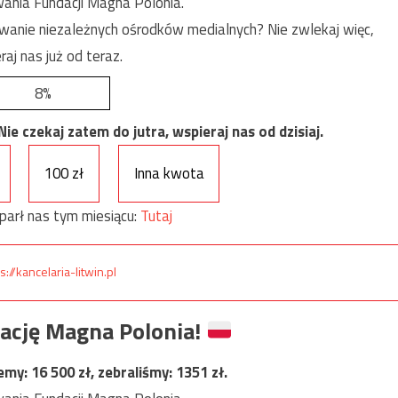
ania Fundacji Magna Polonia.
anie niezależnych ośrodków medialnych? Nie zwlekaj więc,
raj nas już od teraz.
8%
e czekaj zatem do jutra, wspieraj nas od dzisiaj.
100 zł
Inna kwota
parł nas tym miesiącu:
Tutaj
s://kancelaria-litwin.pl
ację Magna Polonia!
jemy:
16 500
zł, zebraliśmy:
1351
zł.