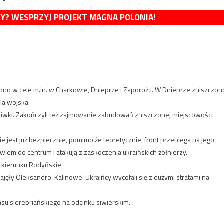
MY? WESPRZYJ PROJEKT MAGNA POLONIA!
zono w cele m.in. w Charkowie, Dnieprze i Zaporożu. W Dnieprze zniszczon
la wojska.
ijiwki. Zakończyli też zajmowanie zabudowań zniszczonej miejscowości
 jest już bezpiecznie, pomimo że teoretycznie, front przebiega na jego
iem do centrum i atakują z zaskoczenia ukraińskich żołnierzy.
 w kierunku Rodyńskie.
zajęły Oleksandro-Kalinowe. Ukraińcy wycofali się z dużymi stratami na
asu sierebriańskiego na odcinku siwierskim.