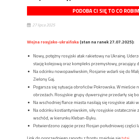
PODOBA CI SIĘ TO CO ROBI
27 lipca 2025
Wojna rosyjsko-ukraińska
(stan na ranek 27.07.2025):
Nowy, potężny rosyjski atak rakietowy na Ukrainę. Uder
stację kolejową oraz kompleks przemysłowy, pracujący d
Na odcinku nowopawliwskim, Rosjanie wdarli się do Mal
Zielony Gaj.
Pogarsza się sytuacja obrońców Pokrowska. W mieście nie
obrzeżach. Rosyjskie grupy dywersyjne przedarły się bow
Na wschodniej flance miasta nasilają się rosyjskie ataki
Na odcinku kostiantyniwskim, siły rosyjskie ostatecznie 
wschód, w kierunku Kleban-Byku.
Potwierdzono zajęcie przez Rosjan południowej części l
Link do poprzedniego raportu z frontu znajduje się
tutaj.