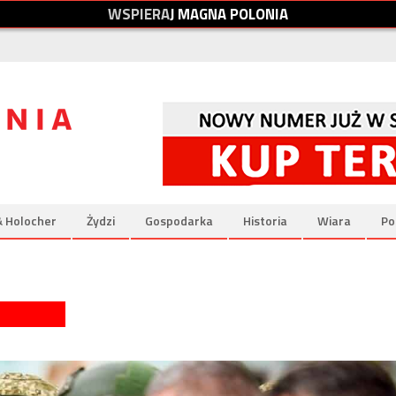
W
S
P
I
E
R
A
J
M
A
G
N
A
P
O
L
O
N
I
A
& Holocher
Żydzi
Gospodarka
Historia
Wiara
Po