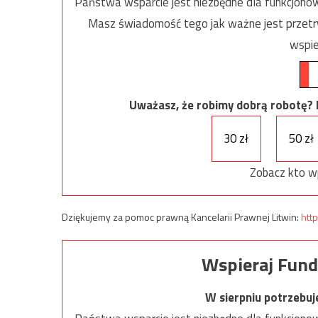
Państwa wsparcie jest niezbędne dla funkcjonow
Masz świadomość tego jak ważne jest przetrw
wspie
Uważasz, że robimy dobrą robotę? Ni
30 zł
50 zł
Zobacz kto w
Dziękujemy za pomoc prawną Kancelarii Prawnej Litwin:
http
Wspieraj Fund
W sierpniu potrzebu