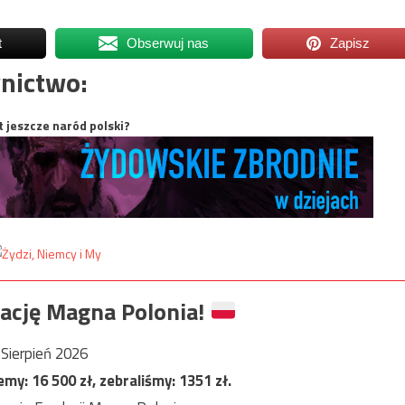
t
Obserwuj nas
Zapisz
nictwo:
t jeszcze naród polski?
ację Magna Polonia!
Sierpień 2026
jemy:
16 500
zł, zebraliśmy:
1351
zł.