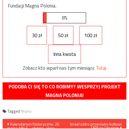
Fundacji Magna Polonia.
8%
30 zł
50 zł
100 zł
Inna kwota
Zobacz kto wparł nas tym miesiącu:
Tutaj
PODOBA CI SIĘ TO CO ROBIMY? WESPRZYJ PROJEKT
MAGNA POLONIA!
Tagged
Wojna
Nawigacja
Kalendarium historyczne: 26
Izrael ostro przeciwko kultowi
UPA na Ukrainie
marca 1943 – słynna „akcja