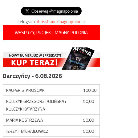
wpisu
pod Arsenałem”
Telegram
https://t.me/magnapolonia
WESPRZYJ PROJEKT MAGNA POLONIA
Darczyńcy - 6.08.2026
KACPER STAROŚCIAK
100,00
KULCZYK GRZEGORZ POLIŃSKA i
50,00
KULCZYK KATARZYNA
MARIA KOSTRZEWA
50,00
JERZY T MICHAJŁOWICZ
50,00