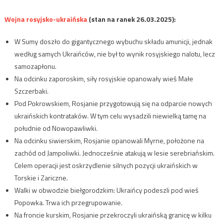
Wojna rosyjsko-ukraińska
(stan na ranek 26.03.2025):
W Sumy doszło do gigantycznego wybuchu składu amunicji, jednak
według samych Ukraińców, nie był to wynik rosyjskiego nalotu, lecz
samozapłonu.
Na odcinku zaporoskim, siły rosyjskie opanowały wieś Małe
Szczerbaki.
Pod Pokrowskiem, Rosjanie przygotowują się na odparcie nowych
ukraińskich kontrataków. W tym celu wysadzili niewielką tamę na
południe od Nowopawliwki.
Na odcinku siwierskim, Rosjanie opanowali Myrne, położone na
zachód od Jampoliwki. Jednocześnie atakują w lesie serebriańskim.
Celem operacji jest oskrzydlenie silnych pozycji ukraińskich w
Torskie i Zariczne.
Walki w obwodzie biełgorodzkim: Ukraińcy podeszli pod wieś
Popowka. Trwa ich przegrupowanie.
Na froncie kurskim, Rosjanie przekroczyli ukraińską granicę w kilku