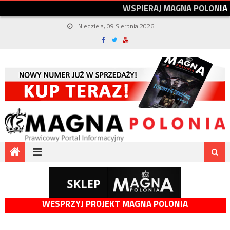
W
S
P
I
E
R
A
J
M
A
G
N
A
P
O
L
O
N
I
A
Niedziela, 09 Sierpnia 2026
WESPRZYJ PROJEKT MAGNA POLONIA