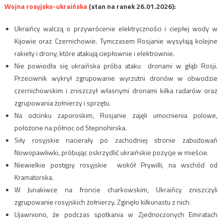
Wojna rosyjsko-ukraińska
(stan na ranek 26.01.2026):
Ukraińcy walczą o przywrócenie elektryczności i ciepłej wody w
Kijowie oraz Czernichowie. Tymczasem Rosjanie wysyłają kolejne
rakiety i drony, które atakują ciepłownie i elektrownie.
Nie powiodła się ukraińska próba ataku dronami w głąb Rosji.
Przeciwnik wykrył zgrupowanie wyrzutni dronów w obwodzie
czernichowskim i zniszczył własnymi dronami kilka radarów oraz
zgrupowania żołnierzy i sprzętu.
Na odcinku zaporoskim, Rosjanie zajęli umocnienia polowe,
położone na północ od Stepnohirska.
Siły rosyjskie nacierały po zachodniej stronie zabudowań
Nowopawliwki, próbując oskrzydlić ukraińskie pozycje w mieście.
Niewielkie postępy rosyjskie wokół Prywilli, na wschód od
Kramatorska.
W Junakiwce na froncie charkowskim, Ukraińcy zniszczyli
zgrupowanie rosyjskich żołnierzy. Zginęło kilkunastu z nich.
Ujawniono, że podczas spotkania w Zjednoczonych Emiratach