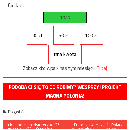
fundacji.
104%
30 zł
50 zł
100 zł
Inna kwota
Zobacz kto wparł nas tym miesiącu:
Tutaj
PODOBA CI SIĘ TO CO ROBIMY? WESPRZYJ PROJEKT
MAGNA POLONIA!
Tagged
Wojna
Nawigacja
Kalendarium historyczne: 26
Francuzi twierdzą, że Polacy
prowadzili czystki etniczne na
stycznia 1736 – Stanisław