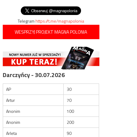
Ukraińcach po II WŚ
wpisu
Leszczyński abdykuje
Telegram
https://t.me/magnapolonia
WESPRZYJ PROJEKT MAGNA POLONIA
Darczyńcy - 30.07.2026
AP
30
Artur
70
Anonim
100
Anonim
200
Arleta
90