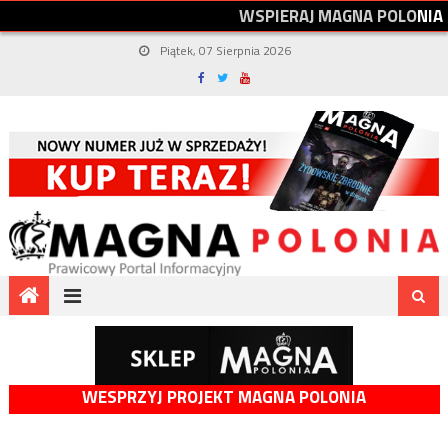
W
S
P
I
E
R
A
J
M
A
G
N
A
P
O
L
O
N
I
A
Piątek, 07 Sierpnia 2026
WESPRZYJ PROJEKT MAGNA POLONIA