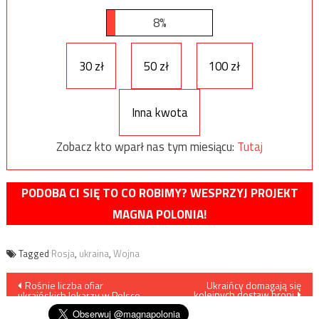
8%
30 zł
50 zł
100 zł
Inna kwota
Zobacz kto wparł nas tym miesiącu:
Tutaj
PODOBA CI SIĘ TO CO ROBIMY? WESPRZYJ PROJEKT
MAGNA POLONIA!
Tagged
Rosja
,
ukraina
,
Wojna
Nawigacja
Rośnie liczba ofiar
Ukraińcy domagają się
kolejnych dostaw broni
ukraińskich lekarzy w Polsce
wpisu