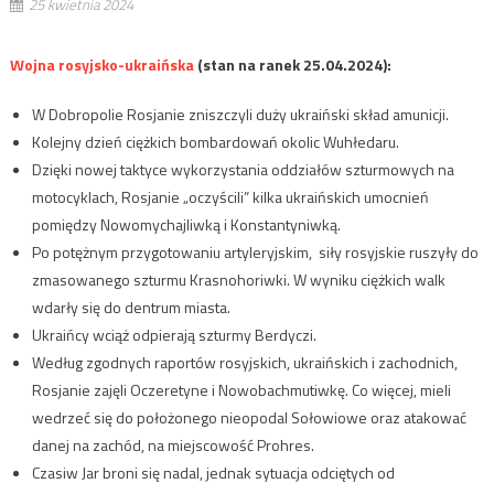
25 kwietnia 2024
Wojna rosyjsko-ukraińska
(stan na ranek 25.04.2024):
W Dobropolie Rosjanie zniszczyli duży ukraiński skład amunicji.
Kolejny dzień ciężkich bombardowań okolic Wuhłedaru.
Dzięki nowej taktyce wykorzystania oddziałów szturmowych na
motocyklach, Rosjanie „oczyścili” kilka ukraińskich umocnień
pomiędzy Nowomychajliwką i Konstantyniwką.
Po potężnym przygotowaniu artyleryjskim, siły rosyjskie ruszyły do
zmasowanego szturmu Krasnohoriwki. W wyniku ciężkich walk
wdarły się do dentrum miasta.
Ukraińcy wciąż odpierają szturmy Berdyczi.
Według zgodnych raportów rosyjskich, ukraińskich i zachodnich,
Rosjanie zajęli Oczeretyne i Nowobachmutiwkę. Co więcej, mieli
wedrzeć się do położonego nieopodal Sołowiowe oraz atakować
danej na zachód, na miejscowość Prohres.
Czasiw Jar broni się nadal, jednak sytuacja odciętych od