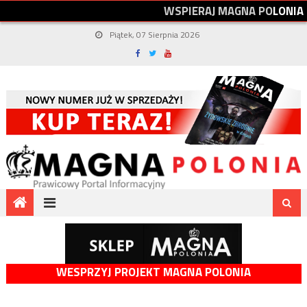
W
S
P
I
E
R
A
J
M
A
G
N
A
P
O
L
O
N
I
A
Piątek, 07 Sierpnia 2026
WESPRZYJ PROJEKT MAGNA POLONIA