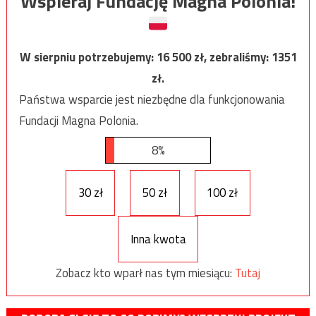
Wspieraj Fundację Magna Polonia!
W sierpniu potrzebujemy:
16 500
zł, zebraliśmy:
1351
zł.
Państwa wsparcie jest niezbędne dla funkcjonowania
Fundacji Magna Polonia.
8%
30 zł
50 zł
100 zł
Inna kwota
Zobacz kto wparł nas tym miesiącu:
Tutaj