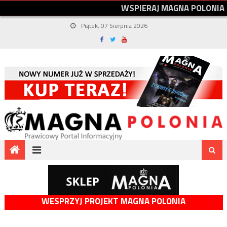
W
S
P
I
E
R
A
J
M
A
G
N
A
P
O
L
O
N
I
A
Piątek, 07 Sierpnia 2026
WESPRZYJ PROJEKT MAGNA POLONIA