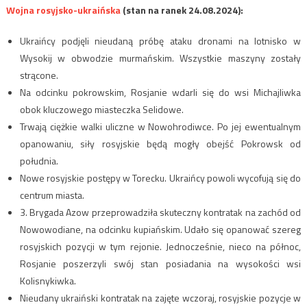
Wojna rosyjsko-ukraińska
(stan na ranek 24.08.2024):
Ukraińcy podjęli nieudaną próbę ataku dronami na lotnisko w
Wysokij w obwodzie murmańskim. Wszystkie maszyny zostały
strącone.
Na odcinku pokrowskim, Rosjanie wdarli się do wsi Michajliwka
obok kluczowego miasteczka Selidowe.
Trwają ciężkie walki uliczne w Nowohrodiwce. Po jej ewentualnym
opanowaniu, siły rosyjskie będą mogły obejść Pokrowsk od
południa.
Nowe rosyjskie postępy w Torecku. Ukraińcy powoli wycofują się do
centrum miasta.
3. Brygada Azow przeprowadziła skuteczny kontratak na zachód od
Nowowodiane, na odcinku kupiańskim. Udało się opanować szereg
rosyjskich pozycji w tym rejonie. Jednocześnie, nieco na północ,
Rosjanie poszerzyli swój stan posiadania na wysokości wsi
Kolisnykiwka.
Nieudany ukraiński kontratak na zajęte wczoraj, rosyjskie pozycje w