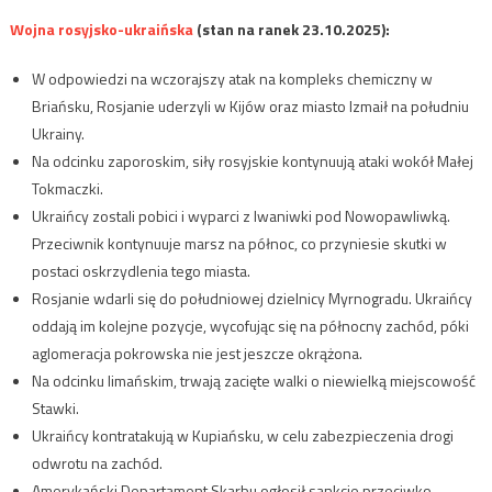
Wojna rosyjsko-ukraińska
(stan na ranek 23.10.2025):
W odpowiedzi na wczorajszy atak na kompleks chemiczny w
Briańsku, Rosjanie uderzyli w Kijów oraz miasto Izmaił na południu
Ukrainy.
Na odcinku zaporoskim, siły rosyjskie kontynuują ataki wokół Małej
Tokmaczki.
Ukraińcy zostali pobici i wyparci z Iwaniwki pod Nowopawliwką.
Przeciwnik kontynuuje marsz na północ, co przyniesie skutki w
postaci oskrzydlenia tego miasta.
Rosjanie wdarli się do południowej dzielnicy Myrnogradu. Ukraińcy
oddają im kolejne pozycje, wycofując się na północny zachód, póki
aglomeracja pokrowska nie jest jeszcze okrążona.
Na odcinku limańskim, trwają zacięte walki o niewielką miejscowość
Stawki.
Ukraińcy kontratakują w Kupiańsku, w celu zabezpieczenia drogi
odwrotu na zachód.
Amerykański Departament Skarbu ogłosił sankcje przeciwko