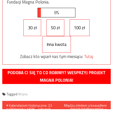
Fundacji Magna Polonia.
8%
30 zł
50 zł
100 zł
Inna kwota
Zobacz kto wparł nas tym miesiącu:
Tutaj
PODOBA CI SIĘ TO CO ROBIMY? WESPRZYJ PROJEKT
MAGNA POLONIA!
Tagged
Wojna
Nawigacja
Kalendarium historyczne: 23
Między młotem a kowadłem
dwóch totalitaryzmów –
października 1909 – rabunek
historia rodziny Balcerzaków
na Jasnej Górze