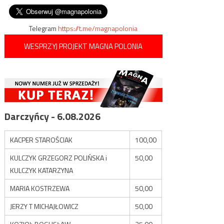
wpisu
z Moczadeł
Telegram
https://t.me/magnapolonia
WESPRZYJ PROJEKT MAGNA POLONIA
Darczyńcy - 6.08.2026
KACPER STAROŚCIAK
100,00
KULCZYK GRZEGORZ POLIŃSKA i
50,00
KULCZYK KATARZYNA
MARIA KOSTRZEWA
50,00
JERZY T MICHAJŁOWICZ
50,00