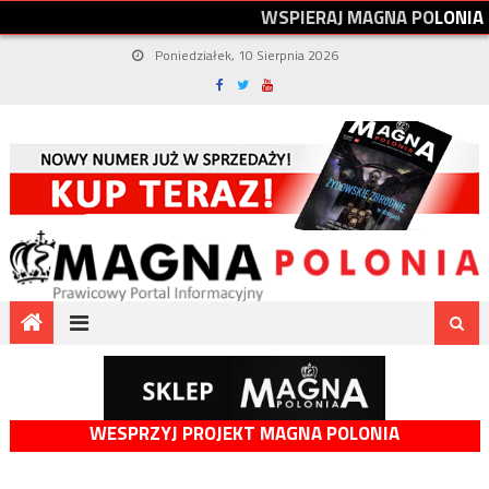
W
S
P
I
E
R
A
J
M
A
G
N
A
P
O
L
O
N
I
A
Poniedziałek, 10 Sierpnia 2026
WESPRZYJ PROJEKT MAGNA POLONIA