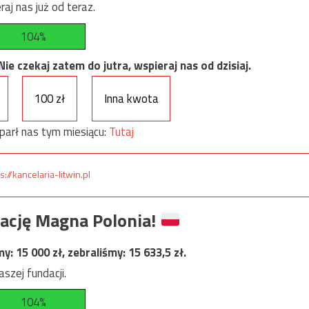
raj nas już od teraz.
104%
e czekaj zatem do jutra, wspieraj nas od dzisiaj.
100 zł
Inna kwota
parł nas tym miesiącu:
Tutaj
s://kancelaria-litwin.pl
ację Magna Polonia!
my:
15 000
zł, zebraliśmy:
15 633,5
zł.
szej fundacji.
104%