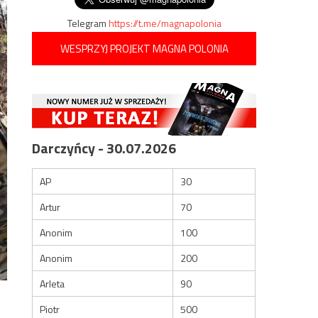
Telegram
https://t.me/magnapolonia
WESPRZYJ PROJEKT MAGNA POLONIA
Darczyńcy - 30.07.2026
AP
30
Artur
70
Anonim
100
Anonim
200
Arleta
90
Piotr
500