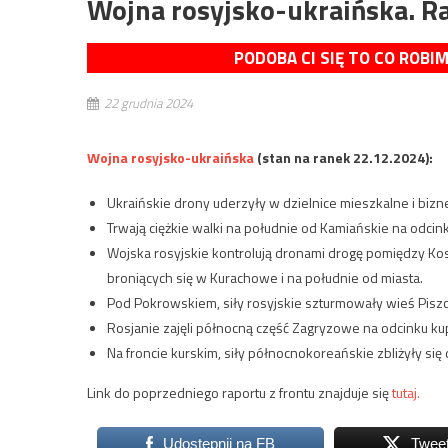
Wojna rosyjsko-ukraińska. R
PODOBA CI SIĘ TO CO ROBI
22 grudnia 2024
Wojna rosyjsko-ukraińska
(stan na ranek 22.12.2024):
Ukraińskie drony uderzyły w dzielnice mieszkalne i biz
Trwają ciężkie walki na południe od Kamiańskie na odcin
Wojska rosyjskie kontrolują dronami drogę pomiędzy Kost
broniących się w Kurachowe i na południe od miasta.
Pod Pokrowskiem, siły rosyjskie szturmowały wieś Piszcz
Rosjanie zajęli północną część Zagryzowe na odcinku ku
Na froncie kurskim, siły północnokoreańskie zbliżyły się
Link do poprzedniego raportu z frontu znajduje się
tutaj.
Udostępnij na FB
Twee