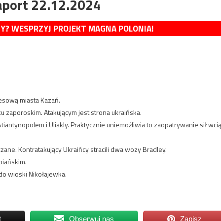
aport 22.12.2024
MY? WESPRZYJ PROJEKT MAGNA POLONIA!
nesową miasta Kazań.
ku zaporoskim. Atakującym jest strona ukraińska.
iantynopolem i Uliakly. Praktycznie uniemożliwia to zaopatrywanie sił wci
ane. Kontratakujący Ukraińcy stracili dwa wozy Bradley.
piańskim.
 do wioski Nikołajewka.
t
Obserwuj nas
Zapisz