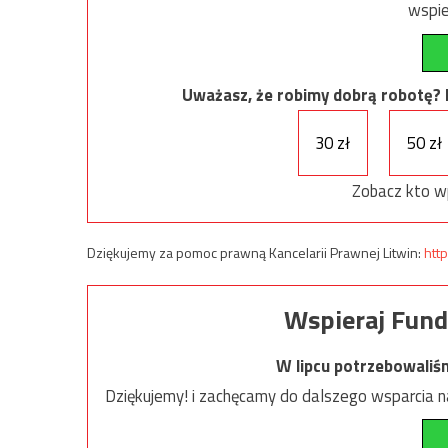
wspie
Uważasz, że robimy dobrą robotę? Ni
30 zł
50 zł
Zobacz kto w
Dziękujemy za pomoc prawną Kancelarii Prawnej Litwin:
http
Wspieraj Fund
W lipcu potrzebowaliś
Dziękujemy! i zachęcamy do dalszego wsparcia na