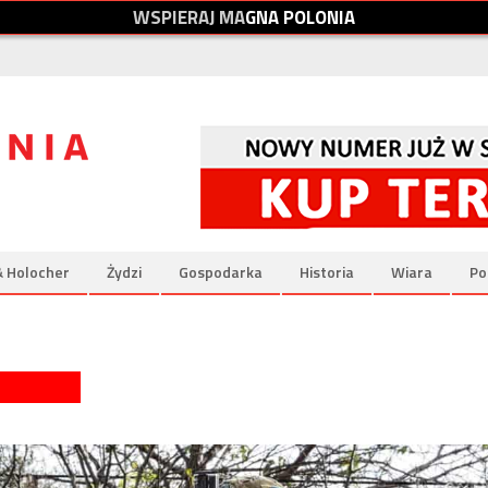
W
S
P
I
E
R
A
J
M
A
G
N
A
P
O
L
O
N
I
A
& Holocher
Żydzi
Gospodarka
Historia
Wiara
Po