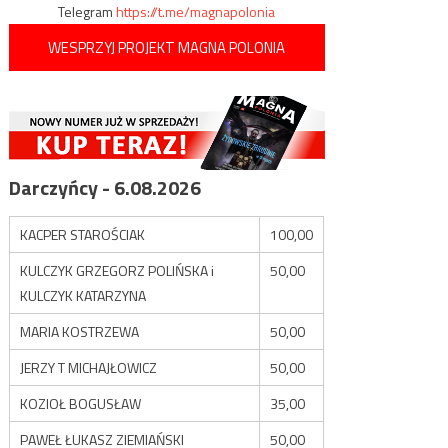
Telegram
https://t.me/magnapolonia
WESPRZYJ PROJEKT MAGNA POLONIA
Darczyńcy - 6.08.2026
KACPER STAROŚCIAK
100,00
KULCZYK GRZEGORZ POLIŃSKA i
50,00
KULCZYK KATARZYNA
MARIA KOSTRZEWA
50,00
JERZY T MICHAJŁOWICZ
50,00
KOZIOŁ BOGUSŁAW
35,00
PAWEŁ ŁUKASZ ZIEMIAŃSKI
50,00