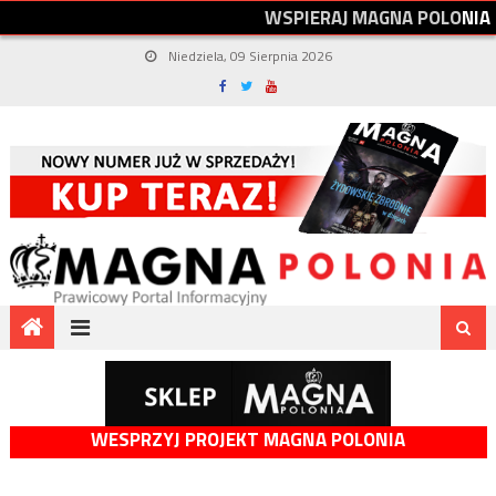
W
S
P
I
E
R
A
J
M
A
G
N
A
P
O
L
O
N
I
A
Niedziela, 09 Sierpnia 2026
WESPRZYJ PROJEKT MAGNA POLONIA