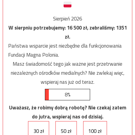
Sierpień 2026
W sierpniu potrzebujemy:
16 500
zł, zebraliśmy:
1351
zł.
Państwa wsparcie jest niezbędne dla funkcjonowania
Fundacji Magna Polonia.
Masz świadomość tego jak ważne jest przetrwanie
niezależnych ośrodków medialnych? Nie zwlekaj więc,
wspieraj nas już od teraz.
8%
Uważasz, że robimy dobrą robotę? Nie czekaj zatem
do jutra, wspieraj nas od dzisiaj.
30 zł
50 zł
100 zł