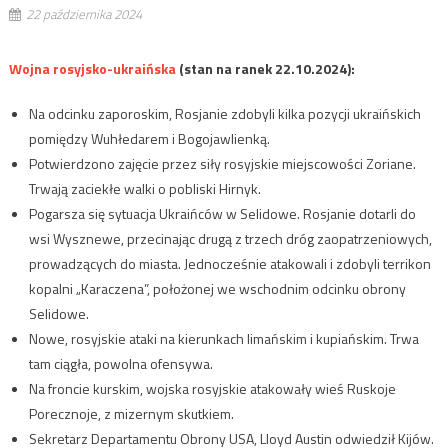
22 października 2024
Wojna rosyjsko-ukraińska
(stan na ranek 22.10.2024):
Na odcinku zaporoskim, Rosjanie zdobyli kilka pozycji ukraińskich
pomiędzy Wuhłedarem i Bogojawlienką.
Potwierdzono zajęcie przez siły rosyjskie miejscowości Zoriane.
Trwają zaciekłe walki o pobliski Hirnyk.
Pogarsza się sytuacja Ukraińców w Selidowe. Rosjanie dotarli do
wsi Wysznewe, przecinając drugą z trzech dróg zaopatrzeniowych,
prowadzących do miasta. Jednocześnie atakowali i zdobyli terrikon
kopalni „Karaczena”, położonej we wschodnim odcinku obrony
Selidowe.
Nowe, rosyjskie ataki na kierunkach limańskim i kupiańskim. Trwa
tam ciągła, powolna ofensywa.
Na froncie kurskim, wojska rosyjskie atakowały wieś Ruskoje
Porecznoje, z mizernym skutkiem.
Sekretarz Departamentu Obrony USA, Lloyd Austin odwiedził Kijów.