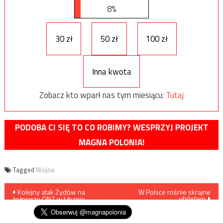
8%
30 zł
50 zł
100 zł
Inna kwota
Zobacz kto wparł nas tym miesiącu:
Tutaj
PODOBA CI SIĘ TO CO ROBIMY? WESPRZYJ PROJEKT
MAGNA POLONIA!
Tagged
Wojna
Nawigacja
Kolejny atak Żydów na
W Polsce rośnie skrajne
ubóstwo
żołnierzy ONZ w Libanie
wpisu