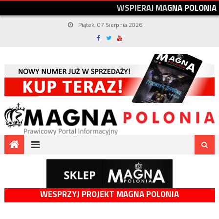
W
S
P
I
E
R
A
J
M
A
G
N
A
P
O
L
O
N
I
A
Piątek, 07 Sierpnia 2026
WESPRZYJ PROJEKT MAGNA POLONIA