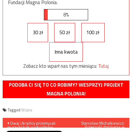
Fundacji Magna Polonia.
8%
30 zł
50 zł
100 zł
Inna kwota
Zobacz kto wparł nas tym miesiącu:
Tutaj
PODOBA CI SIĘ TO CO ROBIMY? WESPRZYJ PROJEKT
MAGNA POLONIA!
Tagged
Wojna
Nawigacja
Dwaj Ukraińcy przemycali
Stanisław Michalkiewicz:
Kolejność dziobania w
murzyńskich nachodźców
aktywizmie