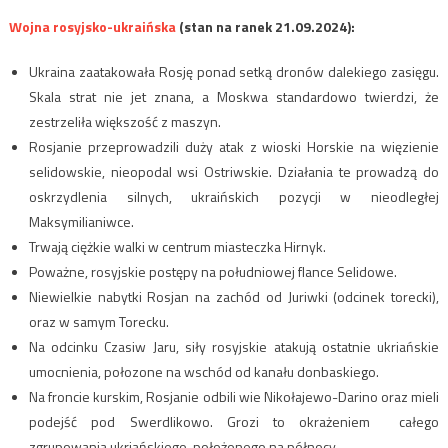
Wojna rosyjsko-ukraińska
(stan na ranek 21.09.2024):
Ukraina zaatakowała Rosję ponad setką dronów dalekiego zasięgu.
Skala strat nie jet znana, a Moskwa standardowo twierdzi, że
zestrzeliła większość z maszyn.
Rosjanie przeprowadzili duży atak z wioski Horskie na więzienie
selidowskie, nieopodal wsi Ostriwskie. Działania te prowadzą do
oskrzydlenia silnych, ukraińskich pozycji w nieodległej
Maksymilianiwce.
Trwają ciężkie walki w centrum miasteczka Hirnyk.
Poważne, rosyjskie postępy na południowej flance Selidowe.
Niewielkie nabytki Rosjan na zachód od Juriwki (odcinek torecki),
oraz w samym Torecku.
Na odcinku Czasiw Jaru, siły rosyjskie atakują ostatnie ukriańskie
umocnienia, połozone na wschód od kanału donbaskiego.
Na froncie kurskim, Rosjanie odbili wie Nikołajewo-Darino oraz mieli
podejść pod Swerdlikowo. Grozi to okrażeniem całego
zgrupowania ukriańskiego, położonego na północy.