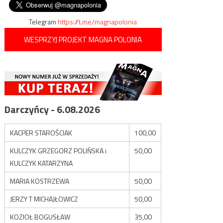
wpisu
Telegram
https://t.me/magnapolonia
WESPRZYJ PROJEKT MAGNA POLONIA
Darczyńcy - 6.08.2026
KACPER STAROŚCIAK
100,00
KULCZYK GRZEGORZ POLIŃSKA i
50,00
KULCZYK KATARZYNA
MARIA KOSTRZEWA
50,00
JERZY T MICHAJŁOWICZ
50,00
KOZIOŁ BOGUSŁAW
35,00