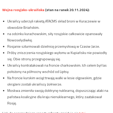
Wojna rosyjsko-ukraińska
(stan na ranek 20.11.2024):
Ukraińcy uderzyli rakietą ATACMS skład broni w Kuraczewie w
obwodzie Briańskim.
na odcinku kurachowskim, siły rosyjskie całkowicie opanowały
Nowoselydiwkę.
Rosjanie szturmowali dzielnicę przemysłową w Czasiw Jarze.
Próby zniszczenia rosyjskiego wyłomu w Kupiańsku nie powiodły
się. Obie strony przegrupowują się.
Ukraińcy kontratakowali na froncie charkowskim. Ich celem był las
położony na północny wschód od Liptsy.
Na froncie kurskim wciąż trwają walki w lesie olgowskim, gdzie
okrążeni zostali ukraińscy żołnierze.
Moskwa zmieniła swoją doktrynę nuklearną, dopuszczając ataki na
państwa koalicyjne dla kraju nienuklearnego, który zaatakował
Rosję.