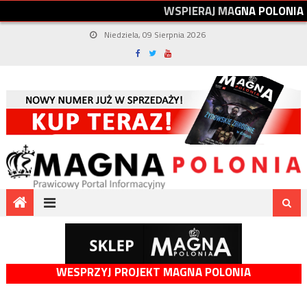
W
S
P
I
E
R
A
J
M
A
G
N
A
P
O
L
O
N
I
A
Niedziela, 09 Sierpnia 2026
WESPRZYJ PROJEKT MAGNA POLONIA