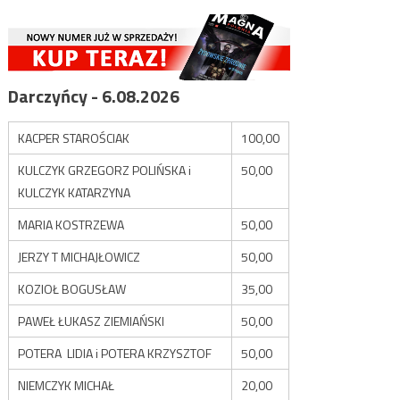
Darczyńcy - 6.08.2026
KACPER STAROŚCIAK
100,00
KULCZYK GRZEGORZ POLIŃSKA i
50,00
KULCZYK KATARZYNA
MARIA KOSTRZEWA
50,00
JERZY T MICHAJŁOWICZ
50,00
KOZIOŁ BOGUSŁAW
35,00
PAWEŁ ŁUKASZ ZIEMIAŃSKI
50,00
POTERA LIDIA i POTERA KRZYSZTOF
50,00
NIEMCZYK MICHAŁ
20,00