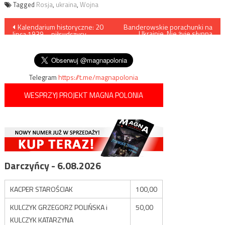
Tagged
Rosja
,
ukraina
,
Wojna
Nawigacja
Kalendarium historyczne: 20
Banderowskie porachunki na
Ukrainie. Nie żyje słynna
lipca 1939 – piłsudczycy
zwolenniczka UPA
wpisu
wypuszczają Wojciecha
Konfantego z więzienia
Telegram
https://t.me/magnapolonia
WESPRZYJ PROJEKT MAGNA POLONIA
Darczyńcy - 6.08.2026
KACPER STAROŚCIAK
100,00
KULCZYK GRZEGORZ POLIŃSKA i
50,00
KULCZYK KATARZYNA