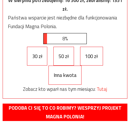
W sierpniu potrzebujemy:
16 500
zł, zebraliśmy:
1351
zł.
Państwa wsparcie jest niezbędne dla funkcjonowania
Fundacji Magna Polonia.
8%
30 zł
50 zł
100 zł
Inna kwota
Zobacz kto wparł nas tym miesiącu:
Tutaj
PODOBA CI SIĘ TO CO ROBIMY? WESPRZYJ PROJEKT
MAGNA POLONIA!