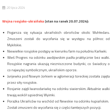
20 lipca 2024
Wojna rosyjsko-ukraińska
(stan na ranek 20.07.2024):
Pogarsza się sytuacja ukraińskich obrońców okolic Wuhłedaru.
Zmuszeni zostali do wycofania się w występu na północ od
Mykilskie.
Niewielkie rosyjskie postępy w kierunku farm na południu Karliwki.
Wieś Progres na odcinku awdijiwskim padła praktycznie bez walki.
Rosyjskie nagrania ukazują niezniszczone budynki, co świadczy o
co najwyżej symbolicznym, ukraińskim oporze.
Jurijewka pod Nowym Jorkiem w aglomeracji toreckiej została zajęta
przez siły rosyjskie.
Rosjanie zajęli Iwanodariwkę na odcinku siwierskim. Aktualnie walki
trwają wokół sąsiedniej Wyimki.
Porażka Ukraińców na wschód od Newskie na odcinku kupiańskim.
Zostali zmuszeni do wycofania się z części tamtejszych pozycji.