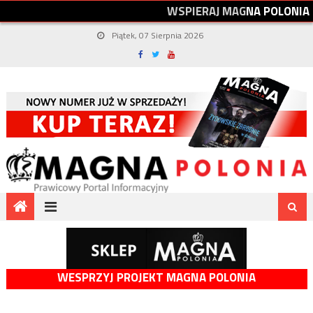
W
S
P
I
E
R
A
J
M
A
G
N
A
P
O
L
O
N
I
A
Piątek, 07 Sierpnia 2026
WESPRZYJ PROJEKT MAGNA POLONIA