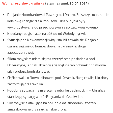
Wojna rosyjsko-ukraińska
(stan na ranek 20.04.2024):
Rosjanie zbombardowali Pawłograd i Dnipro. Zniszczyli m.in. stację
kolejową i hangar dla autobusów. OBa budynki były
wykorzystywane do przechowywania sprzętu wojskowego.
Nieudany rosyjski atak na północ od Wołodymyriwki.
Sytuacja pod Nowomychajliwką ustalibilizowała się. Rosjanie
ograniczają się do bombardowania ukraińskiej drogi
zaopatrzeniowej.
Siłom rosyjskim udało się rozszerzyć stan posiadania pod
Oczeretyne, jednak Ukraińcy ściągnęli na ten odcinek dodatkowe
siły i próbują kontratakować.
Ciężkie walki o Nowokalinowe i pod Keramik. Na tę chwilę, Ukraińcy
zatrzymują przeciwnika.
Podobna sytuacja ma miejsce na odcinku bachmuckim – Ukraińcy
stabilizują sytuację wokół Bogdaniwki i Czasiw Jaru.
Siły rosyjskie atakujące na południe od Biłohoriwki zostały
zmasakrowane przez ukraińskie drony.