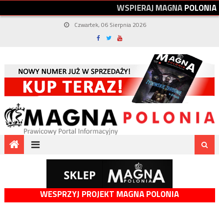
W
S
P
I
E
R
A
J
M
A
G
N
A
P
O
L
O
N
I
A
Czwartek, 06 Sierpnia 2026
WESPRZYJ PROJEKT MAGNA POLONIA