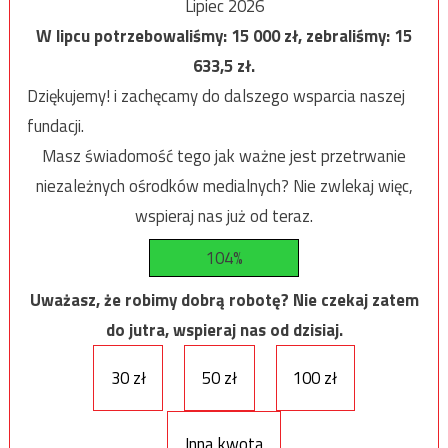
Lipiec 2026
W lipcu potrzebowaliśmy:
15 000
zł, zebraliśmy:
15
633,5
zł.
Dziękujemy! i zachęcamy do dalszego wsparcia naszej
fundacji.
Masz świadomość tego jak ważne jest przetrwanie
niezależnych ośrodków medialnych? Nie zwlekaj więc,
wspieraj nas już od teraz.
104%
Uważasz, że robimy dobrą robotę? Nie czekaj zatem
do jutra, wspieraj nas od dzisiaj.
30 zł
50 zł
100 zł
Inna kwota