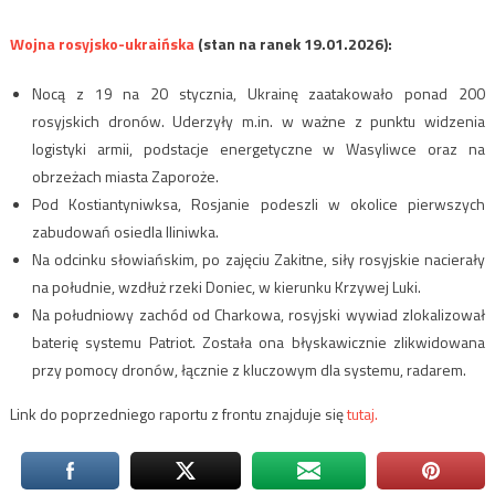
Wojna rosyjsko-ukraińska
(stan na ranek 19.01.2026):
Nocą z 19 na 20 stycznia, Ukrainę zaatakowało ponad 200
rosyjskich dronów. Uderzyły m.in. w ważne z punktu widzenia
logistyki armii, podstacje energetyczne w Wasyliwce oraz na
obrzeżach miasta Zaporoże.
Pod Kostiantyniwksa, Rosjanie podeszli w okolice pierwszych
zabudowań osiedla Iliniwka.
Na odcinku słowiańskim, po zajęciu Zakitne, siły rosyjskie nacierały
na południe, wzdłuż rzeki Doniec, w kierunku Krzywej Luki.
Na południowy zachód od Charkowa, rosyjski wywiad zlokalizował
baterię systemu Patriot. Została ona błyskawicznie zlikwidowana
przy pomocy dronów, łącznie z kluczowym dla systemu, radarem.
Link do poprzedniego raportu z frontu znajduje się
tutaj.