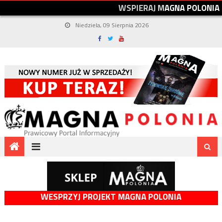
W
S
P
I
E
R
A
J
M
A
G
N
A
P
O
L
O
N
I
A
Niedziela, 09 Sierpnia 2026
WESPRZYJ PROJEKT MAGNA POLONIA