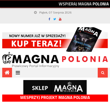
W
S
P
I
E
R
A
J
M
A
G
N
A
P
O
L
O
N
I
A
Piątek, 07 Sierpnia 2026
WESPRZYJ PROJEKT MAGNA POLONIA