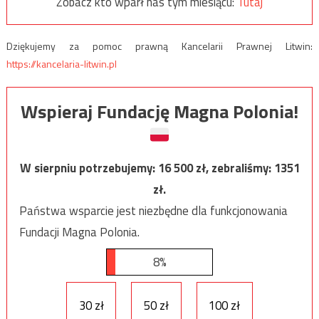
Zobacz kto wparł nas tym miesiącu:
Tutaj
Dziękujemy za pomoc prawną Kancelarii Prawnej Litwin:
https://kancelaria-litwin.pl
Wspieraj Fundację Magna Polonia!
W sierpniu potrzebujemy:
16 500
zł, zebraliśmy:
1351
zł.
Państwa wsparcie jest niezbędne dla funkcjonowania
Fundacji Magna Polonia.
8%
30 zł
50 zł
100 zł