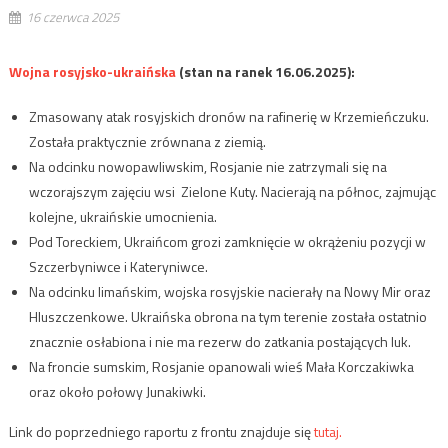
16 czerwca 2025
Wojna rosyjsko-ukraińska
(stan na ranek 16.06.2025):
Zmasowany atak rosyjskich dronów na rafinerię w Krzemieńczuku.
Została praktycznie zrównana z ziemią.
Na odcinku nowopawliwskim, Rosjanie nie zatrzymali się na
wczorajszym zajęciu wsi Zielone Kuty. Nacierają na północ, zajmując
kolejne, ukraińskie umocnienia.
Pod Toreckiem, Ukraińcom grozi zamknięcie w okrążeniu pozycji w
Szczerbyniwce i Kateryniwce.
Na odcinku limańskim, wojska rosyjskie nacierały na Nowy Mir oraz
Hluszczenkowe. Ukraińska obrona na tym terenie została ostatnio
znacznie osłabiona i nie ma rezerw do zatkania postających luk.
Na froncie sumskim, Rosjanie opanowali wieś Mała Korczakiwka
oraz około połowy Junakiwki.
Link do poprzedniego raportu z frontu znajduje się
tutaj.