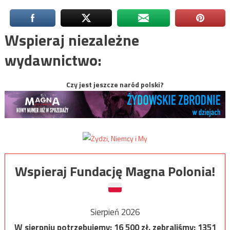
Wspieraj niezależne
wydawnictwo:
Czy jest jeszcze naród polski?
Wspieraj Fundację Magna Polonia!
Sierpień 2026
W sierpniu potrzebujemy:
16 500
zł, zebraliśmy:
1351