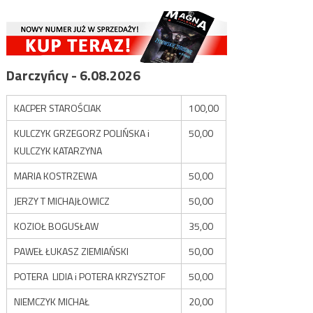
Darczyńcy - 6.08.2026
KACPER STAROŚCIAK
100,00
KULCZYK GRZEGORZ POLIŃSKA i
50,00
KULCZYK KATARZYNA
MARIA KOSTRZEWA
50,00
JERZY T MICHAJŁOWICZ
50,00
KOZIOŁ BOGUSŁAW
35,00
PAWEŁ ŁUKASZ ZIEMIAŃSKI
50,00
POTERA LIDIA i POTERA KRZYSZTOF
50,00
NIEMCZYK MICHAŁ
20,00