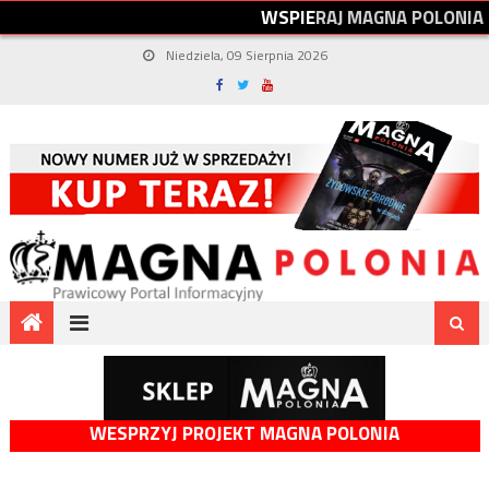
W
S
P
I
E
R
A
J
M
A
G
N
A
P
O
L
O
N
I
A
Niedziela, 09 Sierpnia 2026
WESPRZYJ PROJEKT MAGNA POLONIA