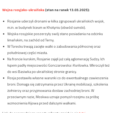
Wojna rosyjsko-ukraińska
(stan na ranek 13.03.2025):
Rosjanie uderzyli dronami w kilka zgrupowań ukraińskich wojsk,
m.in. w budynek liceum w Khotyniu (obwód sumski).
Wojska rosyjskie poszerzyły swój stano posiadania na odcinku
limańskim, na zachód od Terny.
W Torecku trwają zacięte walki o zabudowania północnej oraz
południowej części miasta.
Na froncie kurskim, Rosjanie zajęli już całą aglomerację Sudzy. Ich
łupem padły miejscowości Gonczarowska i Kurilowka. Wkroczyli też
do wsi Basiwka po ukraińskiej stronie granicy.
Rosja postawiła własne warunki co do ewentualnego zawieszenia
broni. Domaga się zatrzymania przez Ukrainę mobilizacji, szkolenia
żołnierzy oraz przyjmowania dostaw zachodniej broni. W
przeciwnym razie, Moskwa uznaje pomysł rozejmu za próbę
wzmocnienia Kijowa przed dalszymi walkami.