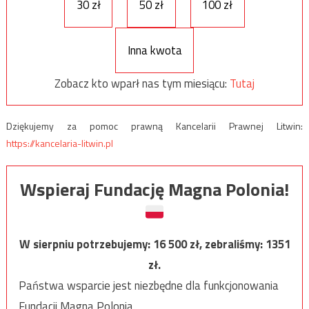
30 zł
50 zł
100 zł
Inna kwota
Zobacz kto wparł nas tym miesiącu:
Tutaj
Dziękujemy za pomoc prawną Kancelarii Prawnej Litwin:
https://kancelaria-litwin.pl
Wspieraj Fundację Magna Polonia!
W sierpniu potrzebujemy:
16 500
zł, zebraliśmy:
1351
zł.
Państwa wsparcie jest niezbędne dla funkcjonowania
Fundacji Magna Polonia.