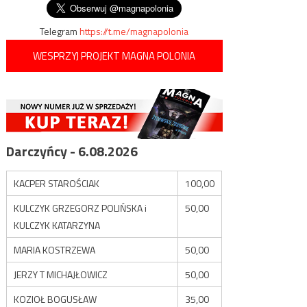
Telegram
https://t.me/magnapolonia
WESPRZYJ PROJEKT MAGNA POLONIA
Darczyńcy - 6.08.2026
KACPER STAROŚCIAK
100,00
KULCZYK GRZEGORZ POLIŃSKA i
50,00
KULCZYK KATARZYNA
MARIA KOSTRZEWA
50,00
JERZY T MICHAJŁOWICZ
50,00
KOZIOŁ BOGUSŁAW
35,00