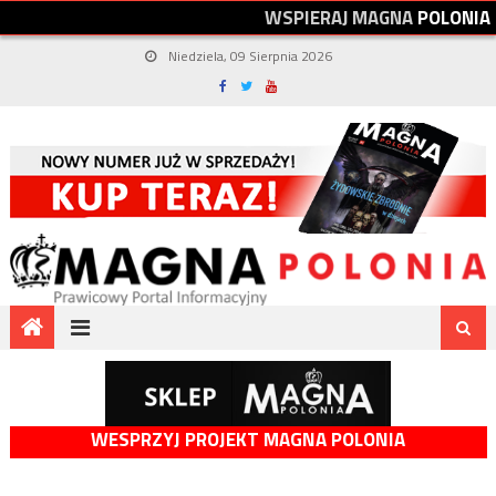
W
S
P
I
E
R
A
J
M
A
G
N
A
P
O
L
O
N
I
A
Niedziela, 09 Sierpnia 2026
WESPRZYJ PROJEKT MAGNA POLONIA