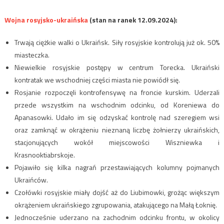
Wojna rosyjsko-ukraińska
(stan na ranek 12.09.2024):
Trwają ciężkie walki o Ukraińsk. Siły rosyjskie kontrolują już ok. 50%
miasteczka.
Niewielkie rosyjskie postępy w centrum Torecka. Ukraiński
kontratak we wschodniej części miasta nie powiódł się.
Rosjanie rozpoczęli kontrofensywę na froncie kurskim. Uderzali
przede wszystkim na wschodnim odcinku, od Koreniewa do
Apanasowki. Udało im się odzyskać kontrolę nad szeregiem wsi
oraz zamknąć w okrążeniu nieznaną liczbę żołnierzy ukraińskich,
stacjonujących wokół miejscowości Wiszniewka i
Krasnooktiabrskoje.
Pojawiło się kilka nagrań przestawiających kolumny pojmanych
Ukraińców.
Czołówki rosyjskie miały dojść aż do Liubimowki, grożąc większym
okrążeniem ukraińskiego zgrupowania, atakującego na Małą Łoknię.
Jednocześnie uderzano na zachodnim odcinku frontu, w okolicy