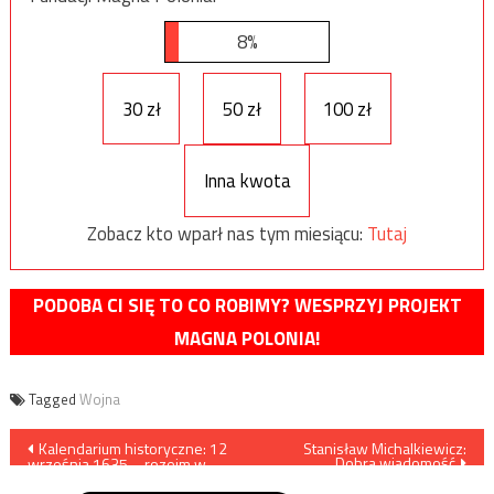
8%
30 zł
50 zł
100 zł
Inna kwota
Zobacz kto wparł nas tym miesiącu:
Tutaj
PODOBA CI SIĘ TO CO ROBIMY? WESPRZYJ PROJEKT
MAGNA POLONIA!
Tagged
Wojna
Nawigacja
Kalendarium historyczne: 12
Stanisław Michalkiewicz:
Dobra wiadomość
września 1635 – rozejm w
wpisu
Sztumskiej Wsi