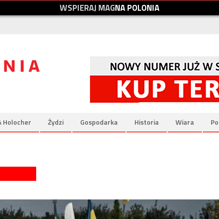
W
S
P
I
E
R
A
J
M
A
G
N
A
P
O
L
O
N
I
A
& Holocher
Żydzi
Gospodarka
Historia
Wiara
Po