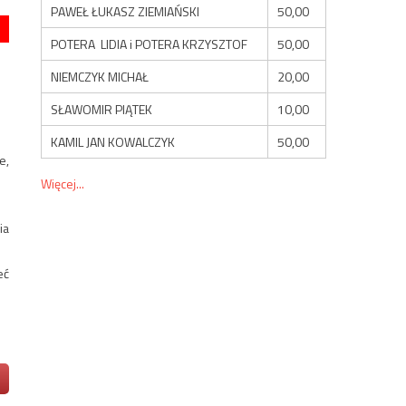
PAWEŁ ŁUKASZ ZIEMIAŃSKI
50,00
POTERA LIDIA i POTERA KRZYSZTOF
50,00
NIEMCZYK MICHAŁ
20,00
SŁAWOMIR PIĄTEK
10,00
KAMIL JAN KOWALCZYK
50,00
e,
Więcej...
ia
eć