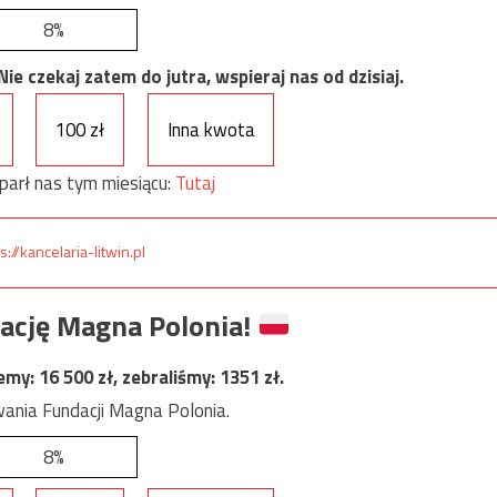
8%
e czekaj zatem do jutra, wspieraj nas od dzisiaj.
100 zł
Inna kwota
parł nas tym miesiącu:
Tutaj
s://kancelaria-litwin.pl
ację Magna Polonia!
jemy:
16 500
zł, zebraliśmy:
1351
zł.
ania Fundacji Magna Polonia.
8%