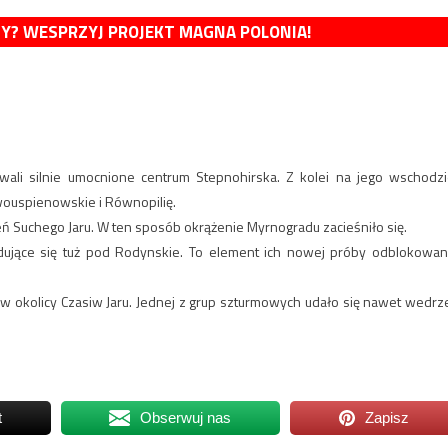
MY? WESPRZYJ PROJEKT MAGNA POLONIA!
wali silnie umocnione centrum Stepnohirska. Z kolei na jego wschodzi
owouspienowskie i Równopilię.
eń Suchego Jaru. W ten sposób okrążenie Myrnogradu zacieśniło się.
jdujące się tuż pod Rodynskie. To element ich nowej próby odblokowan
 w okolicy Czasiw Jaru. Jednej z grup szturmowych udało się nawet wedrz
t
Obserwuj nas
Zapisz