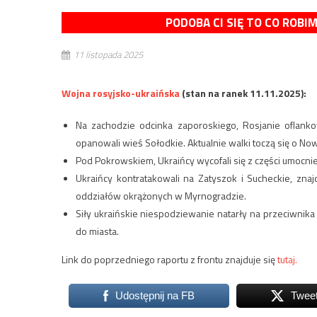
PODOBA CI SIĘ TO CO ROBI
11 listopada 2025
Wojna rosyjsko-ukraińska
(stan na ranek 11.11.2025):
Na zachodzie odcinka zaporoskiego, Rosjanie oflanko
opanowali wieś Sołodkie. Aktualnie walki toczą się o N
Pod Pokrowskiem, Ukraińcy wycofali się z części umocni
Ukraińcy kontratakowali na Zatyszok i Sucheckie, zna
oddziałów okrążonych w Myrnogradzie.
Siły ukraińskie niespodziewanie natarły na przeciwnika
do miasta.
Link do poprzedniego raportu z frontu znajduje się
tutaj.
Udostępnij na FB
Twee