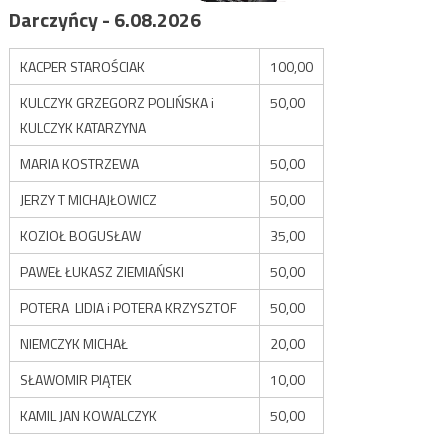
Darczyńcy - 6.08.2026
KACPER STAROŚCIAK
100,00
KULCZYK GRZEGORZ POLIŃSKA i
50,00
KULCZYK KATARZYNA
MARIA KOSTRZEWA
50,00
JERZY T MICHAJŁOWICZ
50,00
KOZIOŁ BOGUSŁAW
35,00
PAWEŁ ŁUKASZ ZIEMIAŃSKI
50,00
POTERA LIDIA i POTERA KRZYSZTOF
50,00
NIEMCZYK MICHAŁ
20,00
SŁAWOMIR PIĄTEK
10,00
KAMIL JAN KOWALCZYK
50,00