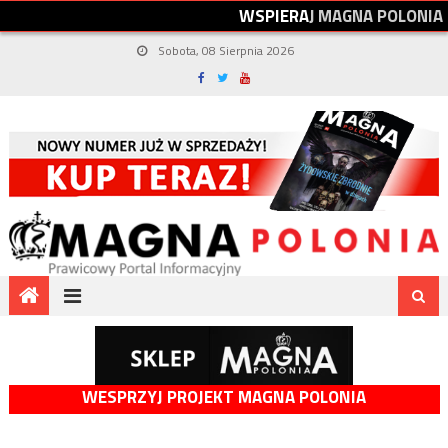
W
S
P
I
E
R
A
J
M
A
G
N
A
P
O
L
O
N
I
A
Sobota, 08 Sierpnia 2026
WESPRZYJ PROJEKT MAGNA POLONIA