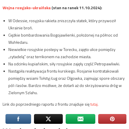
Wojna rosyjsko-ukraińska
(stan na ranek 11.10.2024):
W Odessie, rosyjska rakieta zniszczyła statek, który przywoził
Ukrainie broń.
Ciężkie bombardowania Bogojawlienki, położonej na północ od
Wuhłedaru.
Niewielkie rosyjskie postepy w Torecku, zajęto ulice pomiędzy
„cytadelą” oraz terrikonem na zachodzie miasta.
Na odcinku kupiańskim, siły rosyjskie zajęły część Petropawliwki.
Nastąpiła reaktywacja frontu kurskiego. Rosjanie kontratakowali
pomiędzy wsiami Tołstyj Ług oraz Olgowka, zajmując spore obszary
pól i lasów. Bardzo możliwe, że dotarli aż do skrzyżowania dróg w
Zielonym Szlahu.
Link do poprzedniego raportu z frontu znajduje się
tutaj.