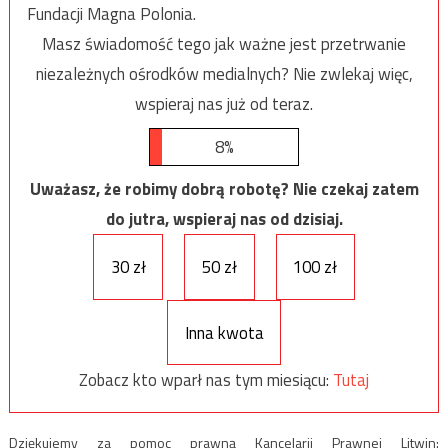
Fundacji Magna Polonia.
Masz świadomość tego jak ważne jest przetrwanie
niezależnych ośrodków medialnych? Nie zwlekaj więc,
wspieraj nas już od teraz.
8%
Uważasz, że robimy dobrą robotę? Nie czekaj zatem
do jutra, wspieraj nas od dzisiaj.
30 zł
50 zł
100 zł
Inna kwota
Zobacz kto wparł nas tym miesiącu:
Tutaj
Dziękujemy za pomoc prawną Kancelarii Prawnej Litwin: