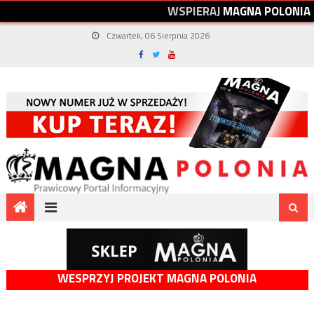
W
S
P
I
E
R
A
J
M
A
G
N
A
P
O
L
O
N
I
A
Czwartek, 06 Sierpnia 2026
WESPRZYJ PROJEKT MAGNA POLONIA