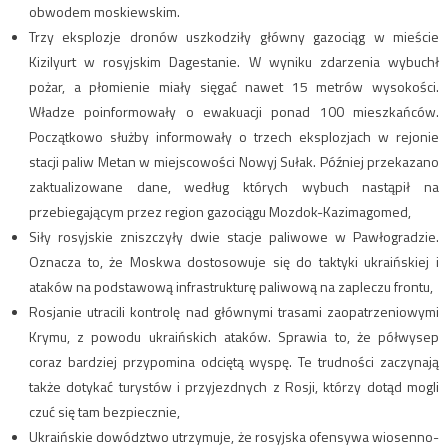
obwodem moskiewskim.
Trzy eksplozje dronów uszkodziły główny gazociąg w mieście
Kizilyurt w rosyjskim Dagestanie. W wyniku zdarzenia wybuchł
pożar, a płomienie miały sięgać nawet 15 metrów wysokości.
Władze poinformowały o ewakuacji ponad 100 mieszkańców.
Początkowo służby informowały o trzech eksplozjach w rejonie
stacji paliw Metan w miejscowości Nowyj Sułak. Później przekazano
zaktualizowane dane, według których wybuch nastąpił na
przebiegającym przez region gazociągu Mozdok-Kazimagomed,
Siły rosyjskie zniszczyły dwie stacje paliwowe w Pawłogradzie.
Oznacza to, że Moskwa dostosowuje się do taktyki ukraińskiej i
ataków na podstawową infrastrukturę paliwową na zapleczu frontu,
Rosjanie utracili kontrolę nad głównymi trasami zaopatrzeniowymi
Krymu, z powodu ukraińskich ataków. Sprawia to, że półwysep
coraz bardziej przypomina odciętą wyspę. Te trudności zaczynają
także dotykać turystów i przyjezdnych z Rosji, którzy dotąd mogli
czuć się tam bezpiecznie,
Ukraińskie dowództwo utrzymuje, że rosyjska ofensywa wiosenno-