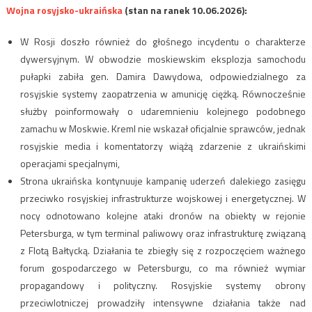
Wojna rosyjsko-ukraińska
(stan na ranek 10.06.2026):
W Rosji doszło również do głośnego incydentu o charakterze
dywersyjnym. W obwodzie moskiewskim eksplozja samochodu
pułapki zabiła gen. Damira Dawydowa, odpowiedzialnego za
rosyjskie systemy zaopatrzenia w amunicję ciężką. Równocześnie
służby poinformowały o udaremnieniu kolejnego podobnego
zamachu w Moskwie. Kreml nie wskazał oficjalnie sprawców, jednak
rosyjskie media i komentatorzy wiążą zdarzenie z ukraińskimi
operacjami specjalnymi,
Strona ukraińska kontynuuje kampanię uderzeń dalekiego zasięgu
przeciwko rosyjskiej infrastrukturze wojskowej i energetycznej. W
nocy odnotowano kolejne ataki dronów na obiekty w rejonie
Petersburga, w tym terminal paliwowy oraz infrastrukturę związaną
z Flotą Bałtycką. Działania te zbiegły się z rozpoczęciem ważnego
forum gospodarczego w Petersburgu, co ma również wymiar
propagandowy i polityczny. Rosyjskie systemy obrony
przeciwlotniczej prowadziły intensywne działania także nad