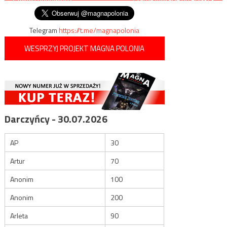
wpisu
Telegram
https://t.me/magnapolonia
WESPRZYJ PROJEKT MAGNA POLONIA
Darczyńcy - 30.07.2026
AP
30
Artur
70
Anonim
100
Anonim
200
Arleta
90