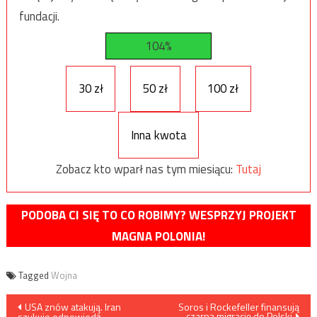
fundacji.
104%
30 zł
50 zł
100 zł
Inna kwota
Zobacz kto wparł nas tym miesiącu:
Tutaj
PODOBA CI SIĘ TO CO ROBIMY? WESPRZYJ PROJEKT
MAGNA POLONIA!
Tagged
Wojna
Nawigacja
USA znów atakują. Iran
Soros i Rockefeller finansują
czarną migrację do Polski
szykuje odpowiedź