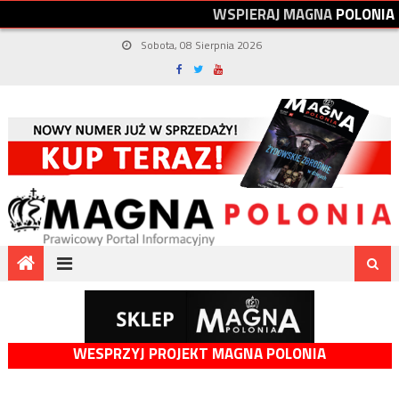
W
S
P
I
E
R
A
J
M
A
G
N
A
P
O
L
O
N
I
A
Sobota, 08 Sierpnia 2026
WESPRZYJ PROJEKT MAGNA POLONIA