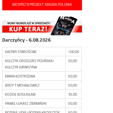
WESPRZYJ PROJEKT MAGNA POLONIA
Darczyńcy - 6.08.2026
KACPER STAROŚCIAK
100,00
KULCZYK GRZEGORZ POLIŃSKA i
50,00
KULCZYK KATARZYNA
MARIA KOSTRZEWA
50,00
JERZY T MICHAJŁOWICZ
50,00
KOZIOŁ BOGUSŁAW
35,00
PAWEŁ ŁUKASZ ZIEMIAŃSKI
50,00
POTERA LIDIA i POTERA KRZYSZTOF
50,00