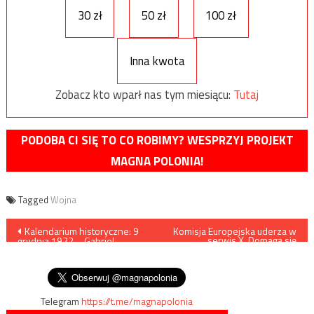
30 zł
50 zł
100 zł
Inna kwota
Zobacz kto wparł nas tym miesiącu:
Tutaj
PODOBA CI SIĘ TO CO ROBIMY? WESPRZYJ PROJEKT
MAGNA POLONIA!
Tagged
Wojna
Nawigacja
Kalendarium historyczne: 9
Komisja Europejska uderza w
serwis X. Domaga się
grudnia 1922 – Gabriel
cenzury
wpisu
Narutowicz zostaje
prezydentem Polski
Telegram
https://t.me/magnapolonia