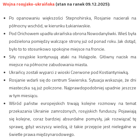
Wojna rosyjsko-ukraińska
(stan na ranek 09.12.2025):
Po opanowaniu większości Stepnohirska, Rosjanie nacierali na
północny wschód, w kierunku Łukianiwskie.
Pod Orichowem upadła ukraińska obrona Nowodanyliwki. Wieś była
podzielona pomiędzy walczące strony już od ponad roku. Jak dotąd,
było to to stosunkowo spokojne miejsce na froncie.
Siły rosyjskie kontynuują ataki na Hulajpole. Główny nacisk ma
miejsce na północne zabudowania miasta.
Ukraińcy zostali wyparci z wioski Czerwone pod Kostiantyniwką.
Rosjanie wdarli się do centrum Siwierska. Sytuacja wskazuje, że dni
miasteczka są już policzone. Najprawdopodobniej upadnie jeszcze
w tym miesiącu.
Wśród państw europejskich trwają kolejne rozmowy na temat
przekazania Ukrainie zamrożonych, rosyjskich funduszy. Pojawiają
się kolejne, coraz bardziej absurdalne pomysły, jak rozwiązać tę
sprawę, gdyż wszyscy wiedzą, iż takie przejęcie jest nielegalne w
świetle prawa międzynarodowego.