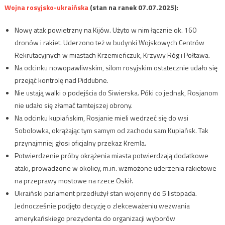
Wojna rosyjsko-ukraińska
(stan na ranek 07.07.2025):
Nowy atak powietrzny na Kijów. Użyto w nim łącznie ok. 160
dronów i rakiet. Uderzono też w budynki Wojskowych Centrów
Rekrutacyjnych w miastach Krzemieńczuk, Krzywy Róg i Połtawa.
Na odcinku nowopawliwskim, silom rosyjskim ostatecznie udało się
przejąć kontrolę nad Piddubne.
Nie ustają walki o podejścia do Siwierska. Póki co jednak, Rosjanom
nie udało się złamać tamtejszej obrony.
Na odcinku kupiańskim, Rosjanie mieli wedrzeć się do wsi
Sobolowka, okrążając tym samym od zachodu sam Kupiańsk. Tak
przynajmniej głosi oficjalny przekaz Kremla.
Potwierdzenie próby okrążenia miasta potwierdzają dodatkowe
ataki, prowadzone w okolicy, m.in. wzmożone uderzenia rakietowe
na przeprawy mostowe na rzece Oskił.
Ukraiński parlament przedłużył stan wojenny do 5 listopada.
Jednocześnie podjęto decyzję o zlekceważeniu wezwania
amerykańskiego prezydenta do organizacji wyborów