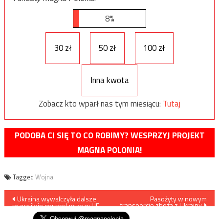
8%
30 zł
50 zł
100 zł
Inna kwota
Zobacz kto wparł nas tym miesiącu:
Tutaj
PODOBA CI SIĘ TO CO ROBIMY? WESPRZYJ PROJEKT
MAGNA POLONIA!
Tagged
Wojna
Nawigacja
Ukraina wywalczyła dalsze
Pasożyty w nowym
transporcie zboża z Ukrainy
przywileje gospodarcze w UE
wpisu