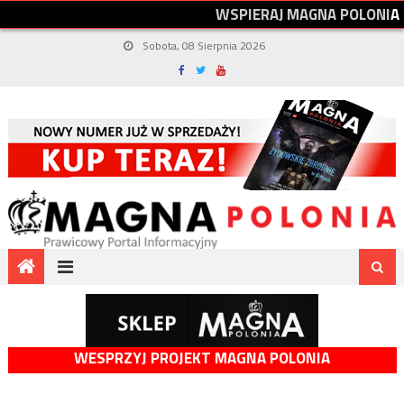
W
S
P
I
E
R
A
J
M
A
G
N
A
P
O
L
O
N
I
A
Sobota, 08 Sierpnia 2026
WESPRZYJ PROJEKT MAGNA POLONIA