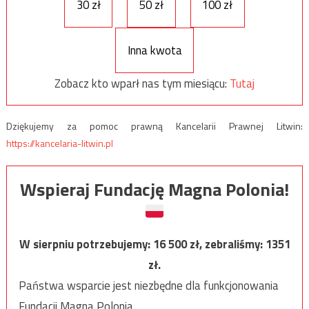
30 zł
50 zł
100 zł
Inna kwota
Zobacz kto wparł nas tym miesiącu:
Tutaj
Dziękujemy za pomoc prawną Kancelarii Prawnej Litwin:
https://kancelaria-litwin.pl
Wspieraj Fundację Magna Polonia!
W sierpniu potrzebujemy:
16 500
zł, zebraliśmy:
1351
zł.
Państwa wsparcie jest niezbędne dla funkcjonowania
Fundacji Magna Polonia.