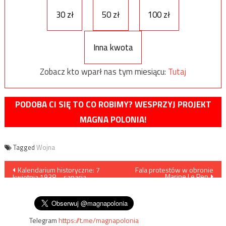
30 zł
50 zł
100 zł
Inna kwota
Zobacz kto wparł nas tym miesiącu:
Tutaj
PODOBA CI SIĘ TO CO ROBIMY? WESPRZYJ PROJEKT
MAGNA POLONIA!
Tagged
Wojna
Nawigacja
Kalendarium historyczne: 7
Fala protestów w obronie
Marine Le Pen
kwietnia 1938 – sanacja
wpisu
wprowadza oficlajny kult
Józefa Piłsudskiego
Telegram
https://t.me/magnapolonia