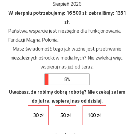
Sierpień 2026
W sierpniu potrzebujemy:
16 500
zł, zebraliśmy:
1351
zł.
Państwa wsparcie jest niezbędne dla funkcjonowania
Fundacji Magna Polonia.
Masz świadomość tego jak ważne jest przetrwanie
niezależnych ośrodków medialnych? Nie zwlekaj więc,
wspieraj nas już od teraz.
8%
Uważasz, że robimy dobrą robotę? Nie czekaj zatem
do jutra, wspieraj nas od dzisiaj.
30 zł
50 zł
100 zł