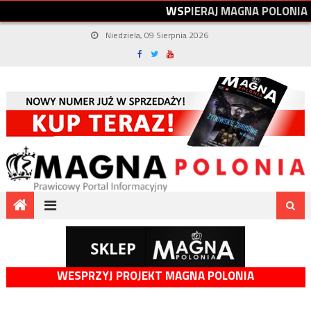
W
S
P
I
E
R
A
J
M
A
G
N
A
P
O
L
O
N
I
A
Niedziela, 09 Sierpnia 2026
WESPRZYJ PROJEKT MAGNA POLONIA