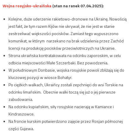
Wojna rosyjsko-ukraińska
(stan na ranek 07.04.2025):
Kolejne, duże uderzenie rakietowo-dronowe na Ukrainę. Nowością
jest fakt, że tym razem Kijów nie ukrywał, że nie jest w stanie
zestrzeliwać większości pocisków. Zamiast tego wypuszczono
komunikat, w którym narzekano na brak udzielenia przez Zachód
licencji na produkcję pocisków przeciwlotniczych na Ukrainie.
Strona ukraińska kontratakowała na odcinku zaporoskim, w celu
odbicia miejscowości Małe Szczerbaki. Bez powodzenia.
W południowym Donbasie, wojska rosyjskie powoli zbliżają się do
kluczowej pozycji w wiosce Bohatyr.
Po ciężkich walkach, Ukraińcy zostali zepchnięci do wsi Torskie na
odcinku limańskim. Obecnie walki toczą się już o jej pierwsze
zabudowania.
Na odcinku kupiańskim, siły rosyjskie nacierają w Kamiance i
Kindraszowce.
Na froncie kurskim potwierdzono zajęcie przez Rosjan północnej
części Gujewa.