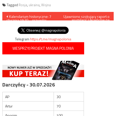
Tagged
Rosja
,
ukraina
,
Wojna
Nawigacja
Kalendarium historyczne: 7
Ujawniono szokujący raport o
„asymilacji” Ukraińców na
stycznia 1520 – przywilej
Dolnym Śląsku
wpisu
toruński
Telegram
https://t.me/magnapolonia
WESPRZYJ PROJEKT MAGNA POLONIA
Darczyńcy - 30.07.2026
AP
30
Artur
70
Anonim
100