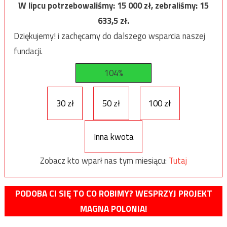
W lipcu potrzebowaliśmy:
15 000
zł, zebraliśmy:
15
633,5
zł.
Dziękujemy! i zachęcamy do dalszego wsparcia naszej
fundacji.
104%
30 zł
50 zł
100 zł
Inna kwota
Zobacz kto wparł nas tym miesiącu:
Tutaj
PODOBA CI SIĘ TO CO ROBIMY? WESPRZYJ PROJEKT
MAGNA POLONIA!