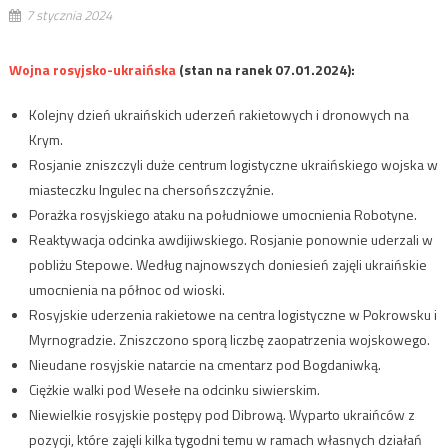
7 stycznia 2024
Wojna rosyjsko-ukraińska
(stan na ranek 07.01.2024):
Kolejny dzień ukraińskich uderzeń rakietowych i dronowych na
Krym.
Rosjanie zniszczyli duże centrum logistyczne ukraińskiego wojska w
miasteczku Ingulec na chersońszczyźnie.
Porażka rosyjskiego ataku na południowe umocnienia Robotyne.
Reaktywacja odcinka awdijiwskiego. Rosjanie ponownie uderzali w
pobliżu Stepowe. Według najnowszych doniesień zajęli ukraińskie
umocnienia na północ od wioski.
Rosyjskie uderzenia rakietowe na centra logistyczne w Pokrowsku i
Myrnogradzie. Zniszczono sporą liczbę zaopatrzenia wojskowego.
Nieudane rosyjskie natarcie na cmentarz pod Bogdaniwką.
Ciężkie walki pod Wesełe na odcinku siwierskim.
Niewielkie rosyjskie postępy pod Dibrową. Wyparto ukraińców z
pozycji, które zajęli kilka tygodni temu w ramach własnych działań