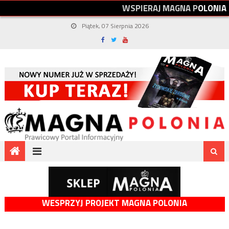
W
S
P
I
E
R
A
J
M
A
G
N
A
P
O
L
O
N
I
A
Piątek, 07 Sierpnia 2026
WESPRZYJ PROJEKT MAGNA POLONIA