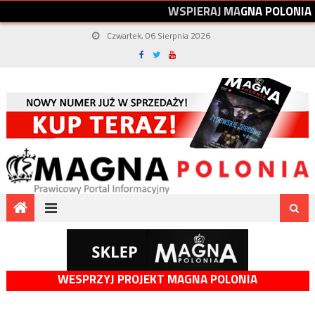
W
S
P
I
E
R
A
J
M
A
G
N
A
P
O
L
O
N
I
A
Czwartek, 06 Sierpnia 2026
WESPRZYJ PROJEKT MAGNA POLONIA