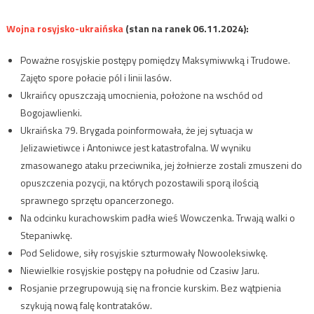
Wojna rosyjsko-ukraińska
(stan na ranek 06.11.2024):
Poważne rosyjskie postępy pomiędzy Maksymiwwką i Trudowe.
Zajęto spore połacie pól i linii lasów.
Ukraińcy opuszczają umocnienia, położone na wschód od
Bogojawlienki.
Ukraińska 79. Brygada poinformowała, że jej sytuacja w
Jelizawietiwce i Antoniwce jest katastrofalna. W wyniku
zmasowanego ataku przeciwnika, jej żołnierze zostali zmuszeni do
opuszczenia pozycji, na których pozostawili sporą ilością
sprawnego sprzętu opancerzonego.
Na odcinku kurachowskim padła wieś Wowczenka. Trwają walki o
Stepaniwkę.
Pod Selidowe, siły rosyjskie szturmowały Nowooleksiwkę.
Niewielkie rosyjskie postępy na południe od Czasiw Jaru.
Rosjanie przegrupowują się na froncie kurskim. Bez wątpienia
szykują nową falę kontrataków.