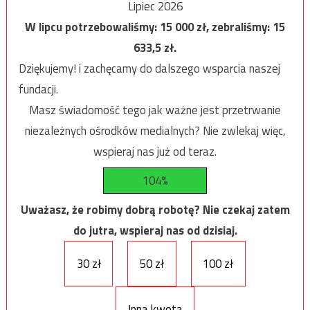
Lipiec 2026
W lipcu potrzebowaliśmy:
15 000
zł, zebraliśmy:
15
633,5
zł.
Dziękujemy! i zachęcamy do dalszego wsparcia naszej
fundacji.
Masz świadomość tego jak ważne jest przetrwanie
niezależnych ośrodków medialnych? Nie zwlekaj więc,
wspieraj nas już od teraz.
104%
Uważasz, że robimy dobrą robotę? Nie czekaj zatem
do jutra, wspieraj nas od dzisiaj.
30 zł
50 zł
100 zł
Inna kwota