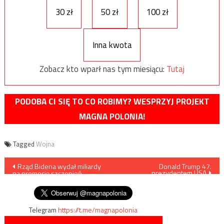
30 zł
50 zł
100 zł
Inna kwota
Zobacz kto wparł nas tym miesiącu:
Tutaj
PODOBA CI SIĘ TO CO ROBIMY? WESPRZYJ PROJEKT
MAGNA POLONIA!
Tagged
Wojna
Nawigacja
Rząd Bidena wydał miliardy
Donald Trump 47.
prezydentem USA
na promocję szczepień
wpisu
przeciwko COVID
Telegram
https://t.me/magnapolonia