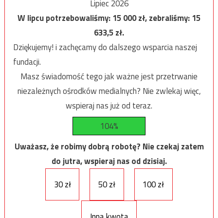
Lipiec 2026
W lipcu potrzebowaliśmy:
15 000
zł, zebraliśmy:
15
633,5
zł.
Dziękujemy! i zachęcamy do dalszego wsparcia naszej
fundacji.
Masz świadomość tego jak ważne jest przetrwanie
niezależnych ośrodków medialnych? Nie zwlekaj więc,
wspieraj nas już od teraz.
104%
Uważasz, że robimy dobrą robotę? Nie czekaj zatem
do jutra, wspieraj nas od dzisiaj.
30 zł
50 zł
100 zł
Inna kwota