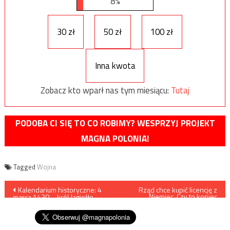
8%
30 zł
50 zł
100 zł
Inna kwota
Zobacz kto wparł nas tym miesiącu:
Tutaj
PODOBA CI SIĘ TO CO ROBIMY? WESPRZYJ PROJEKT
MAGNA POLONIA!
Tagged
Wojna
Nawigacja
Kalendarium historyczne: 4
Rząd chce kupić licencję z
Niemiec. Czy to koniec
marca 1430 – król Jagiełło
„Borsuka”?
wpisu
nadaje przywilej jedlneński