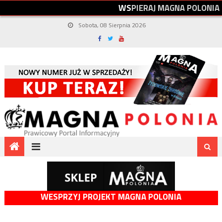
W
S
P
I
E
R
A
J
M
A
G
N
A
P
O
L
O
N
I
A
Sobota, 08 Sierpnia 2026
WESPRZYJ PROJEKT MAGNA POLONIA