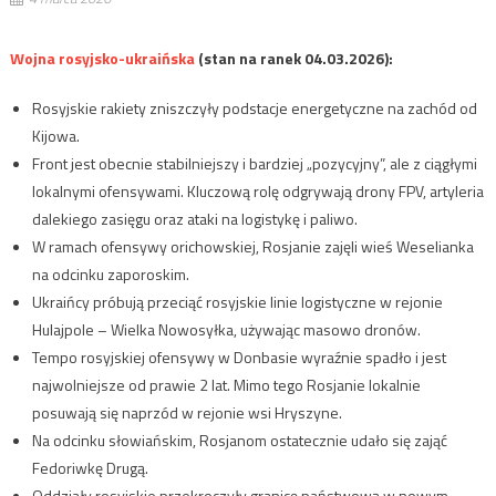
Wojna rosyjsko-ukraińska
(stan na ranek 04.03.2026):
Rosyjskie rakiety zniszczyły podstacje energetyczne na zachód od
Kijowa.
Front jest obecnie stabilniejszy i bardziej „pozycyjny”, ale z ciągłymi
lokalnymi ofensywami. Kluczową rolę odgrywają drony FPV, artyleria
dalekiego zasięgu oraz ataki na logistykę i paliwo.
W ramach ofensywy orichowskiej, Rosjanie zajęli wieś Weselianka
na odcinku zaporoskim.
Ukraińcy próbują przeciąć rosyjskie linie logistyczne w rejonie
Hulajpole – Wielka Nowosyłka, używając masowo dronów.
Tempo rosyjskiej ofensywy w Donbasie wyraźnie spadło i jest
najwolniejsze od prawie 2 lat. Mimo tego Rosjanie lokalnie
posuwają się naprzód w rejonie wsi Hryszyne.
Na odcinku słowiańskim, Rosjanom ostatecznie udało się zająć
Fedoriwkę Drugą.
Oddziały rosyjskie przekroczyły granicę państwową w nowym