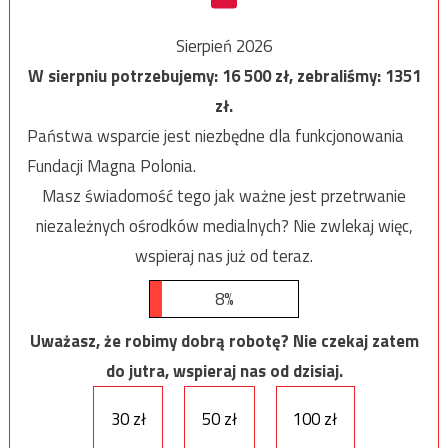
Sierpień 2026
W sierpniu potrzebujemy:
16 500
zł, zebraliśmy:
1351
zł.
Państwa wsparcie jest niezbędne dla funkcjonowania
Fundacji Magna Polonia.
Masz świadomość tego jak ważne jest przetrwanie
niezależnych ośrodków medialnych? Nie zwlekaj więc,
wspieraj nas już od teraz.
8%
Uważasz, że robimy dobrą robotę? Nie czekaj zatem
do jutra, wspieraj nas od dzisiaj.
30 zł
50 zł
100 zł