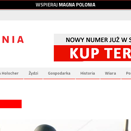
W
S
P
I
E
R
A
J
M
A
G
N
A
P
O
L
O
N
I
A
& Holocher
Żydzi
Gospodarka
Historia
Wiara
Po