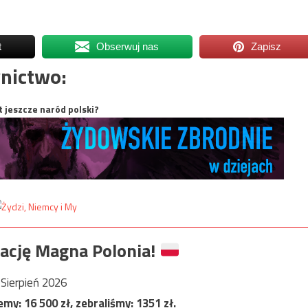
t
Obserwuj nas
Zapisz
nictwo:
t jeszcze naród polski?
ację Magna Polonia!
Sierpień 2026
jemy:
16 500
zł, zebraliśmy:
1351
zł.