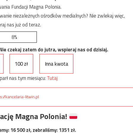
ania Fundacji Magna Polonia.
anie niezależnych ośrodków medialnych? Nie zwlekaj więc,
raj nas już od teraz.
8%
e czekaj zatem do jutra, wspieraj nas od dzisiaj.
100 zł
Inna kwota
parł nas tym miesiącu:
Tutaj
s://kancelaria-litwin.pl
ację Magna Polonia!
jemy:
16 500
zł, zebraliśmy:
1351
zł.