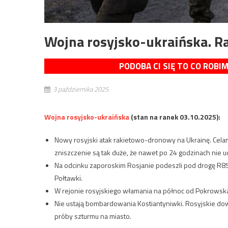
Wojna rosyjsko-ukraińska. R
PODOBA CI SIĘ TO CO ROBI
3 października 2025
Wojna rosyjsko-ukraińska
(stan na ranek 03.10.2025):
Nowy rosyjski atak rakietowo-dronowy na Ukrainę. Cela
zniszczenie są tak duże, że nawet po 24 godzinach nie u
Na odcinku zaporoskim Rosjanie podeszli pod drogę R85,
Połtawki.
W rejonie rosyjskiego włamania na północ od Pokrowska
Nie ustają bombardowania Kostiantyniwki. Rosyjskie d
próby szturmu na miasto.