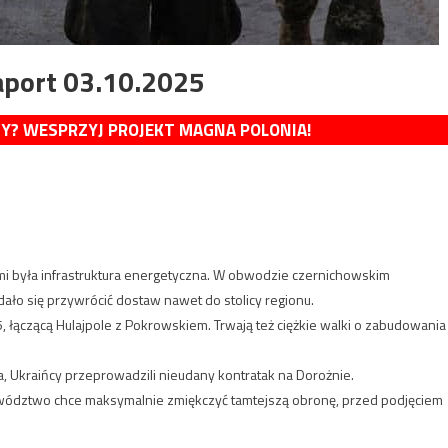
aport 03.10.2025
MY? WESPRZYJ PROJEKT MAGNA POLONIA!
mi była infrastruktura energetyczna. W obwodzie czernichowskim
dało się przywrócić dostaw nawet do stolicy regionu.
 łączącą Hulajpole z Pokrowskiem. Trwają też ciężkie walki o zabudowania
, Ukraińcy przeprowadzili nieudany kontratak na Dorożnie.
owództwo chce maksymalnie zmiękczyć tamtejszą obronę, przed podjęciem