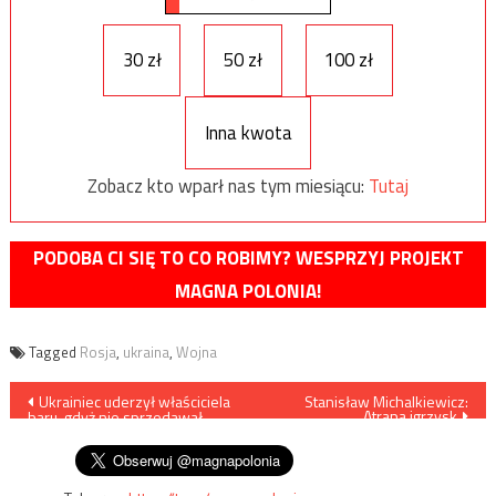
30 zł
50 zł
100 zł
Inna kwota
Zobacz kto wparł nas tym miesiącu:
Tutaj
PODOBA CI SIĘ TO CO ROBIMY? WESPRZYJ PROJEKT
MAGNA POLONIA!
Tagged
Rosja
,
ukraina
,
Wojna
Nawigacja
Ukrainiec uderzył właściciela
Stanisław Michalkiewicz:
Atrapa igrzysk
baru, gdyż nie sprzedawał
wpisu
piwa