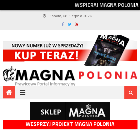
W
S
P
I
E
R
A
J
M
A
G
N
A
P
O
L
O
N
I
A
Sobota, 08 Sierpnia 2026
WESPRZYJ PROJEKT MAGNA POLONIA