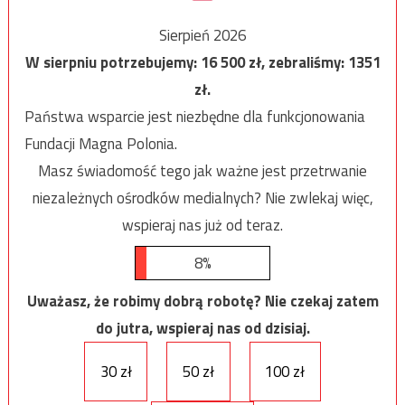
Sierpień 2026
W sierpniu potrzebujemy:
16 500
zł, zebraliśmy:
1351
zł.
Państwa wsparcie jest niezbędne dla funkcjonowania
Fundacji Magna Polonia.
Masz świadomość tego jak ważne jest przetrwanie
niezależnych ośrodków medialnych? Nie zwlekaj więc,
wspieraj nas już od teraz.
8%
Uważasz, że robimy dobrą robotę? Nie czekaj zatem
do jutra, wspieraj nas od dzisiaj.
30 zł
50 zł
100 zł