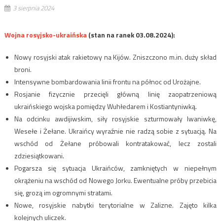
3 sierpnia 2024
Wojna rosyjsko-ukraińska
(stan na ranek 03.08.2024):
Nowy rosyjski atak rakietowy na Kijów. Zniszczono m.in. duży skład
broni.
Intensywne bombardowania linii frontu na północ od Urożajne.
Rosjanie fizycznie przecięli główną linię zaopatrzeniową
ukraińskiego wojska pomiędzy Wuhłedarem i Kostiantyniwką.
Na odcinku awdijiwskim, siły rosyjskie szturmowały Iwaniwkę,
Wesełe i Żełane. Ukraińcy wyraźnie nie radzą sobie z sytuacją. Na
wschód od Żełane próbowali kontratakować, lecz zostali
zdziesiątkowani.
Pogarsza się sytuacja Ukraińców, zamkniętych w niepełnym
okrążeniu na wschód od Nowego Jorku. Ewentualne próby przebicia
się, grozą im ogromnymi stratami.
Nowe, rosyjskie nabytki terytorialne w Zalizne. Zajęto kilka
kolejnych uliczek.