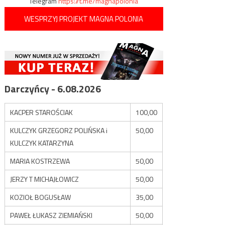
Telegram
https://t.me/magnapolonia
WESPRZYJ PROJEKT MAGNA POLONIA
Darczyńcy - 6.08.2026
KACPER STAROŚCIAK
100,00
KULCZYK GRZEGORZ POLIŃSKA i
50,00
KULCZYK KATARZYNA
MARIA KOSTRZEWA
50,00
JERZY T MICHAJŁOWICZ
50,00
KOZIOŁ BOGUSŁAW
35,00
PAWEŁ ŁUKASZ ZIEMIAŃSKI
50,00